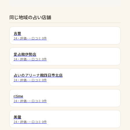
同じ地域の占い店舗
吉豐
24
・評価
-
・口コミ
0
件
愛占館伊勢店
24
・評価
-
・口コミ
0
件
占いのアリーナ館四日市北店
24
・評価
-
・口コミ
0
件
r.time
24
・評価
-
・口コミ
0
件
美鐘
24
・評価
-
・口コミ
0
件