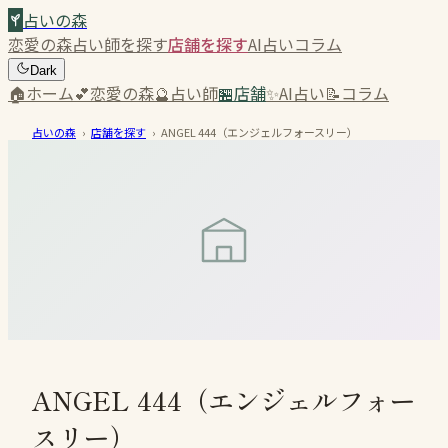
占いの森
恋愛の森
占い師を探す
店舗を探す
AI占い
コラム
Dark
🏠
ホーム
💕
恋愛の森
🔮
占い師
🏪
店舗
✨
AI占い
📝
コラム
占いの森
›
店舗を探す
›
ANGEL 444（エンジェルフォースリー）
ANGEL 444（エンジェルフォー
スリー）