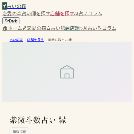
占いの森
恋愛の森
占い師を探す
店舗を探す
AI占い
コラム
Dark
🏠
ホーム
💕
恋愛の森
🔮
占い師
🏪
店舗
✨
AI占い
📝
コラム
占いの森
›
店舗を探す
›
紫微斗数占い 縁
紫微斗数占い 縁
情報掲載