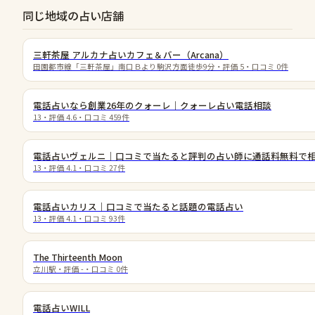
同じ地域の占い店舗
三軒茶屋 アルカナ占いカフェ＆バー（Arcana）
田園都市線「三軒茶屋」南口Ｂより駒沢方面徒歩9分
・評価
5
・口コミ
0
件
電話占いなら創業26年のクォーレ｜クォーレ占い電話相談
13
・評価
4.6
・口コミ
459
件
電話占いヴェルニ｜口コミで当たると評判の占い師に通話料無料で
13
・評価
4.1
・口コミ
27
件
電話占いカリス｜口コミで当たると話題の電話占い
13
・評価
4.1
・口コミ
93
件
The Thirteenth Moon
立川駅
・評価
-
・口コミ
0
件
電話占いWILL