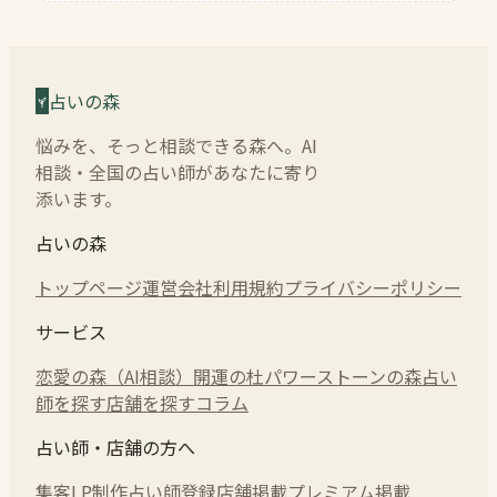
占いの森
悩みを、そっと相談できる森へ。AI
相談・全国の占い師があなたに寄り
添います。
占いの森
トップページ
運営会社
利用規約
プライバシーポリシー
サービス
恋愛の森（AI相談）
開運の杜
パワーストーンの森
占い
師を探す
店舗を探す
コラム
占い師・店舗の方へ
集客LP制作
占い師登録
店舗掲載
プレミアム掲載