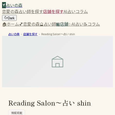
占いの森
恋愛の森
占い師を探す
店舗を探す
AI占い
コラム
Dark
🏠
ホーム
💕
恋愛の森
🔮
占い師
🏪
店舗
✨
AI占い
📝
コラム
占いの森
›
店舗を探す
›
Reading Salon〜占い shin
Reading Salon〜占い shin
情報掲載