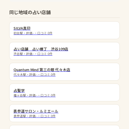
同じ地域の占い店舗
SILVA真印
初台駅
・評価
-
・口コミ
0
件
占い店舗 占い横丁 渋谷109店
渋谷駅
・評価
-
・口コミ
0
件
Quantum Mind 第三の眼 代々木店
代々木駅
・評価
-
・口コミ
0
件
占聖学
幡ヶ谷駅
・評価
-
・口コミ
0
件
表参道サロン・ルミエール
表参道駅
・評価
-
・口コミ
0
件