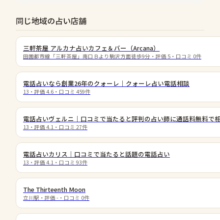
同じ地域の占い店舗
三軒茶屋 アルカナ占いカフェ＆バー（Arcana）
田園都市線「三軒茶屋」南口Ｂより駒沢方面徒歩9分
・評価
5
・口コミ
0
件
電話占いなら創業26年のクォーレ｜クォーレ占い電話相談
13
・評価
4.6
・口コミ
459
件
電話占いヴェルニ｜口コミで当たると評判の占い師に通話料無料で
13
・評価
4.1
・口コミ
27
件
電話占いカリス｜口コミで当たると話題の電話占い
13
・評価
4.1
・口コミ
93
件
The Thirteenth Moon
立川駅
・評価
-
・口コミ
0
件