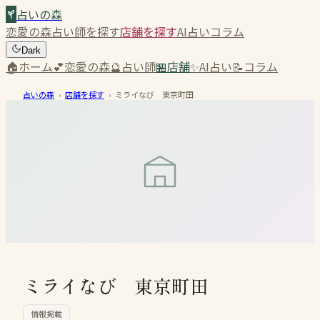
占いの森
恋愛の森
占い師を探す
店舗を探す
AI占い
コラム
Dark
🏠
ホーム
💕
恋愛の森
🔮
占い師
🏪
店舗
✨
AI占い
📝
コラム
占いの森
›
店舗を探す
›
ミライなび 東京町田
ミライなび 東京町田
情報掲載