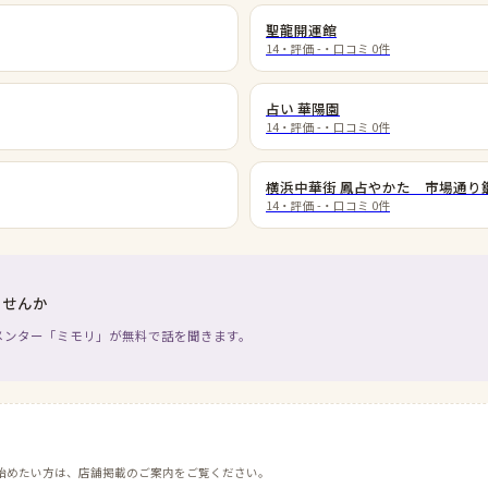
聖龍開運館
14
・評価
-
・口コミ
0
件
占い 華陽園
14
・評価
-
・口コミ
0
件
横浜中華街 鳳占やかた 市場通り
14
・評価
-
・口コミ
0
件
ませんか
メンター「ミモリ」が無料で話を聞きます。
始めたい方は、店舗掲載のご案内をご覧ください。