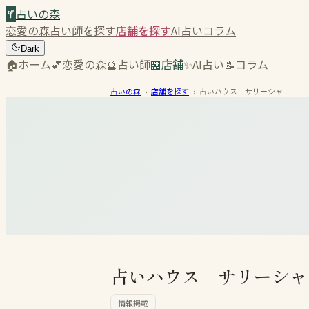
占いの森
恋愛の森
占い師を探す
店舗を探す
AI占い
コラム
Dark
🏠
ホーム
💕
恋愛の森
🔮
占い師
🏪
店舗
✨
AI占い
📝
コラム
占いの森
›
店舗を探す
›
占いハウス サリーシャ
占いハウス サリーシャ
情報掲載