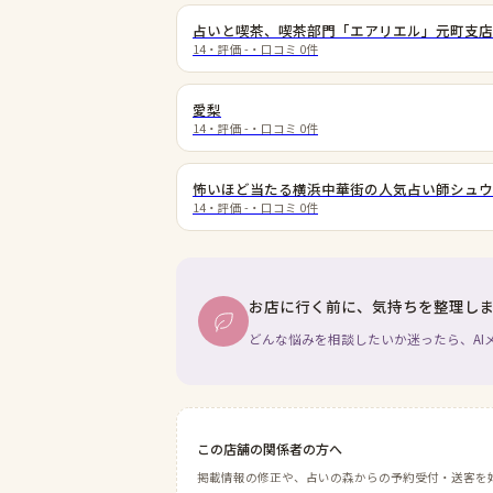
占いと喫茶、喫茶部門「エアリエル」元町支店
14
・評価
-
・口コミ
0
件
愛梨
14
・評価
-
・口コミ
0
件
怖いほど当たる横浜中華街の人気占い師シュウ
14
・評価
-
・口コミ
0
件
お店に行く前に、気持ちを整理し
どんな悩みを相談したいか迷ったら、AI
この店舗の関係者の方へ
掲載情報の修正や、占いの森からの予約受付・送客を