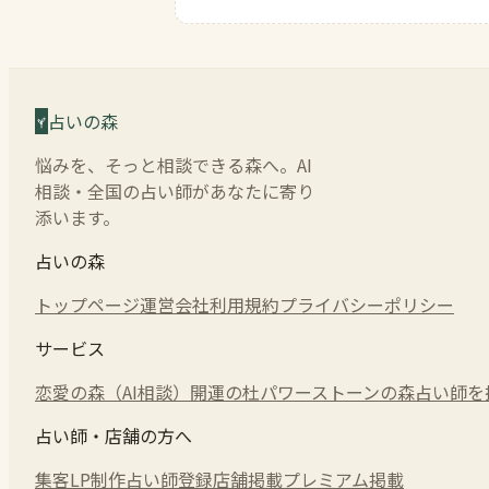
占いの森
悩みを、そっと相談できる森へ。AI
相談・全国の占い師があなたに寄り
添います。
占いの森
トップページ
運営会社
利用規約
プライバシーポリシー
サービス
恋愛の森（AI相談）
開運の杜
パワーストーンの森
占い師を
占い師・店舗の方へ
集客LP制作
占い師登録
店舗掲載
プレミアム掲載