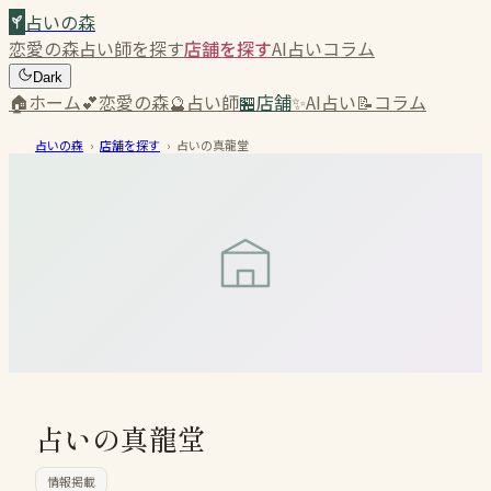
占いの森
恋愛の森
占い師を探す
店舗を探す
AI占い
コラム
Dark
🏠
ホーム
💕
恋愛の森
🔮
占い師
🏪
店舗
✨
AI占い
📝
コラム
占いの森
›
店舗を探す
›
占いの真龍堂
占いの真龍堂
情報掲載