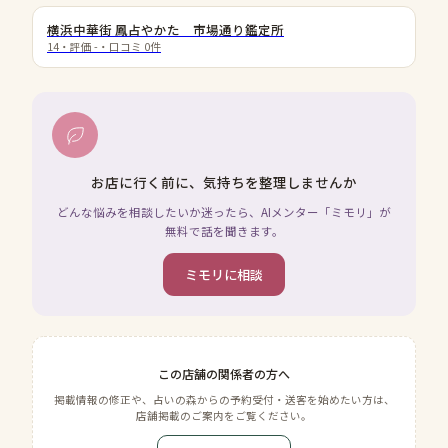
横浜中華街 鳳占やかた 市場通り鑑定所
14
・評価
-
・口コミ
0
件
お店に行く前に、気持ちを整理しませんか
どんな悩みを相談したいか迷ったら、AIメンター「ミモリ」が
無料で話を聞きます。
ミモリに相談
この店舗の関係者の方へ
掲載情報の修正や、占いの森からの予約受付・送客を始めたい方は、
店舗掲載のご案内をご覧ください。