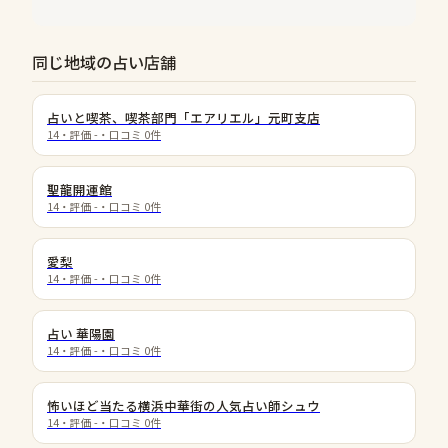
同じ地域の占い店舗
占いと喫茶、喫茶部門「エアリエル」元町支店
14
・評価
-
・口コミ
0
件
聖龍開運館
14
・評価
-
・口コミ
0
件
愛梨
14
・評価
-
・口コミ
0
件
占い 華陽園
14
・評価
-
・口コミ
0
件
怖いほど当たる横浜中華街の人気占い師シュウ
14
・評価
-
・口コミ
0
件