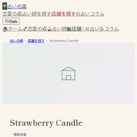
占いの森
恋愛の森
占い師を探す
店舗を探す
AI占い
コラム
Dark
🏠
ホーム
💕
恋愛の森
🔮
占い師
🏪
店舗
✨
AI占い
📝
コラム
占いの森
›
店舗を探す
›
Strawberry Candle
Strawberry Candle
情報掲載