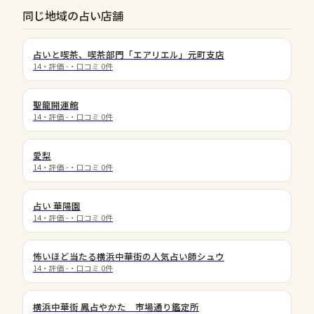
同じ地域の占い店舗
占いと喫茶、喫茶部門「エアリエル」元町支店
14
・評価
-
・口コミ
0
件
聖龍開運館
14
・評価
-
・口コミ
0
件
愛梨
14
・評価
-
・口コミ
0
件
占い 華陽園
14
・評価
-
・口コミ
0
件
怖いほど当たる横浜中華街の人気占い師シュウ
14
・評価
-
・口コミ
0
件
横浜中華街 鳳占やかた 市場通り鑑定所