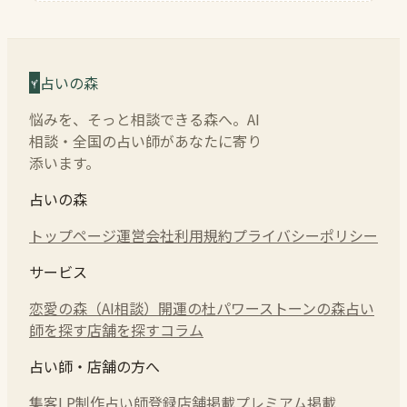
占いの森
悩みを、そっと相談できる森へ。AI
相談・全国の占い師があなたに寄り
添います。
占いの森
トップページ
運営会社
利用規約
プライバシーポリシー
サービス
恋愛の森（AI相談）
開運の杜
パワーストーンの森
占い
師を探す
店舗を探す
コラム
占い師・店舗の方へ
集客LP制作
占い師登録
店舗掲載
プレミアム掲載