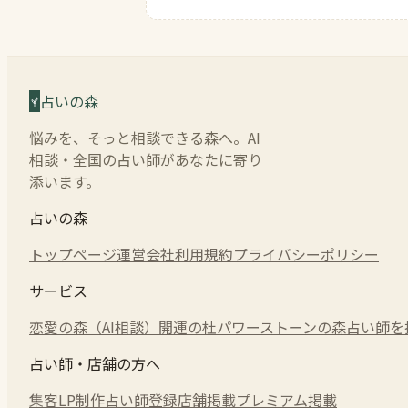
占いの森
悩みを、そっと相談できる森へ。AI
相談・全国の占い師があなたに寄り
添います。
占いの森
トップページ
運営会社
利用規約
プライバシーポリシー
サービス
恋愛の森（AI相談）
開運の杜
パワーストーンの森
占い師を
占い師・店舗の方へ
集客LP制作
占い師登録
店舗掲載
プレミアム掲載