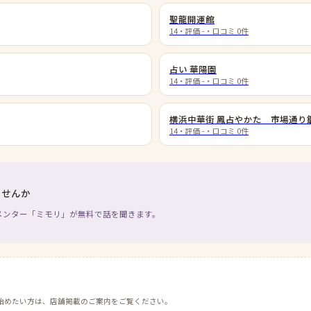
聖龍開運館
14
・評価
-
・口コミ
0
件
占い 華陽園
14
・評価
-
・口コミ
0
件
横浜中華街 鳳占やかた 市場通り
14
・評価
-
・口コミ
0
件
ませんか
メンター「ミモリ」が無料で話を聞きます。
始めたい方は、店舗掲載のご案内をご覧ください。