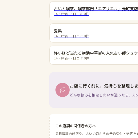
占いと喫茶、喫茶部門「エアリエル」元町支店
14
・評価
-
・口コミ
0
件
愛梨
14
・評価
-
・口コミ
0
件
怖いほど当たる横浜中華街の人気占い師シュウ
14
・評価
-
・口コミ
0
件
お店に行く前に、気持ちを整理し
どんな悩みを相談したいか迷ったら、AI
この店舗の関係者の方へ
掲載情報の修正や、占いの森からの予約受付・送客を