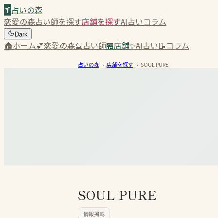
占いの森
恋愛の森
占い師を探す
店舗を探す
AI占い
コラム
Dark
🏠
ホーム
💕
恋愛の森
🔮
占い師
🏪
店舗
✨
AI占い
📝
コラム
占いの森
›
店舗を探す
›
SOUL PURE
SOUL PURE
情報掲載