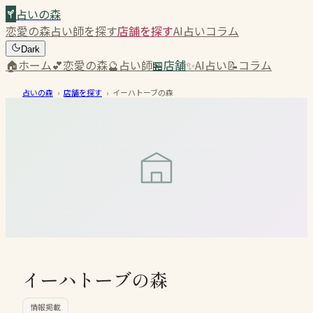
占いの森
恋愛の森
占い師を探す
店舗を探す
AI占い
コラム
Dark
🏠
ホーム
💕
恋愛の森
🔮
占い師
🏪
店舗
✨
AI占い
📝
コラム
占いの森
›
店舗を探す
›
イーハトーブの森
イーハトーブの森
情報掲載