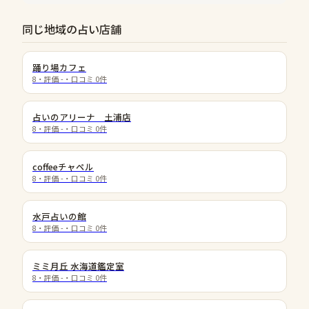
同じ地域の占い店舗
​踊り場カフェ
8
・評価
-
・口コミ
0
件
占いのアリーナ 土浦店
8
・評価
-
・口コミ
0
件
coffeeチャペル
8
・評価
-
・口コミ
0
件
水戸占いの館
8
・評価
-
・口コミ
0
件
ミミ月丘 水海道鑑定室
8
・評価
-
・口コミ
0
件