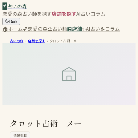
占いの森
恋愛の森
占い師を探す
店舗を探す
AI占い
コラム
Dark
🏠
ホーム
💕
恋愛の森
🔮
占い師
🏪
店舗
✨
AI占い
📝
コラム
占いの森
›
店舗を探す
›
タロット占術 メー
タロット占術 メー
情報掲載