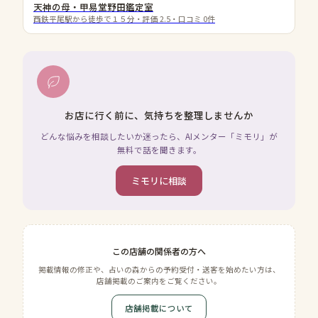
天神の母・甲易堂野田鑑定室
西鉄平尾駅から徒歩で１５分
・評価
2.5
・口コミ
0
件
お店に行く前に、気持ちを整理しませんか
どんな悩みを相談したいか迷ったら、AIメンター「ミモリ」が
無料で話を聞きます。
ミモリに相談
この店舗の関係者の方へ
掲載情報の修正や、占いの森からの予約受付・送客を始めたい方は、
店舗掲載のご案内をご覧ください。
店舗掲載について