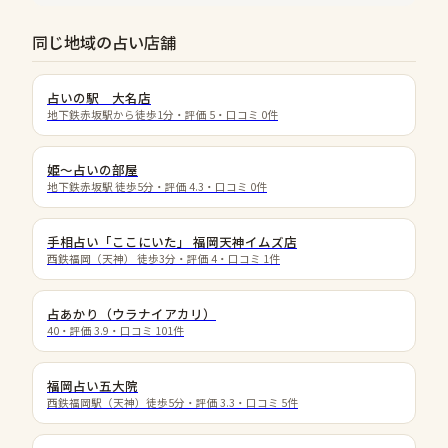
同じ地域の占い店舗
占いの駅 大名店
地下鉄赤坂駅から徒歩1分
・評価
5
・口コミ
0
件
姫〜占いの部屋
地下鉄赤坂駅 徒歩5分
・評価
4.3
・口コミ
0
件
手相占い「ここにいた」 福岡天神イムズ店
西鉄福岡（天神） 徒歩3分
・評価
4
・口コミ
1
件
占あかり（ウラナイアカリ）
40
・評価
3.9
・口コミ
101
件
福岡占い五大院
西鉄福岡駅（天神）徒歩5分
・評価
3.3
・口コミ
5
件