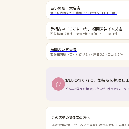
占いの駅 大名店
地下鉄赤坂駅から徒歩1分
・評価
5
・口コミ
0
件
手相占い「ここにいた」 福岡天神イムズ店
西鉄福岡（天神） 徒歩3分
・評価
4
・口コミ
1
件
福岡占い五大院
西鉄福岡駅（天神）徒歩5分
・評価
3.3
・口コミ
5
件
お店に行く前に、気持ちを整理し
どんな悩みを相談したいか迷ったら、AI
この店舗の関係者の方へ
掲載情報の修正や、占いの森からの予約受付・送客を