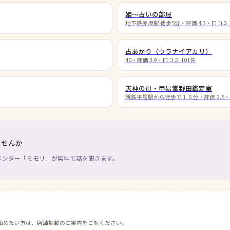
姫〜占いの部屋
地下鉄赤坂駅 徒歩5分
・評価
4.3
・口コミ
占あかり（ウラナイアカリ）
40
・評価
3.9
・口コミ
101
件
天神の母・甲易堂野田鑑定室
西鉄平尾駅から徒歩で１５分
・評価
2.5
ませんか
メンター「ミモリ」が無料で話を聞きます。
始めたい方は、店舗掲載のご案内をご覧ください。