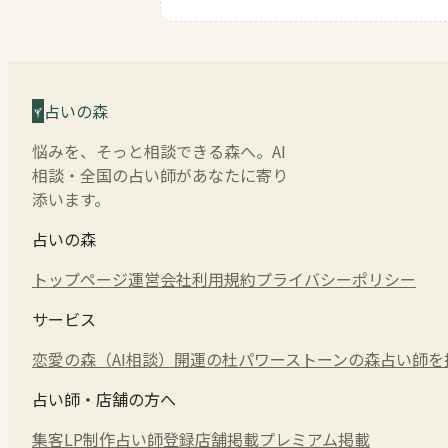
占いの森
悩みを、そっと相談できる森へ。AI
相談・全国の占い師があなたに寄り
添います。
占いの森
トップページ
運営会社
利用規約
プライバシーポリシー
サービス
恋愛の森（AI相談）
開運の杜
パワーストーンの森
占い師を
占い師・店舗の方へ
集客LP制作
占い師登録
店舗掲載
プレミアム掲載