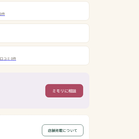
0
件
・口コミ
0
件
ミモリに相談
店舗掲載について