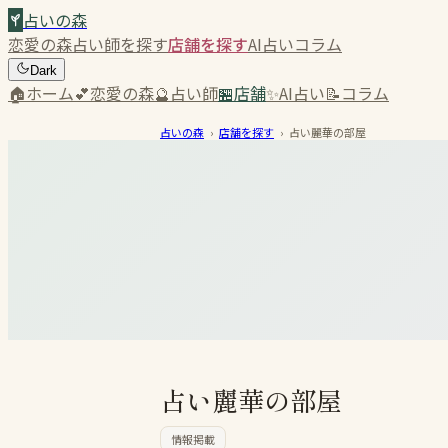
占いの森
恋愛の森
占い師を探す
店舗を探す
AI占い
コラム
Dark
🏠
ホーム
💕
恋愛の森
🔮
占い師
🏪
店舗
✨
AI占い
📝
コラム
占いの森
›
店舗を探す
›
占い麗華の部屋
占い麗華の部屋
情報掲載