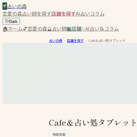
占いの森
恋愛の森
占い師を探す
店舗を探す
AI占い
コラム
Dark
🏠
ホーム
💕
恋愛の森
🔮
占い師
🏪
店舗
✨
AI占い
📝
コラム
占いの森
›
店舗を探す
›
Cafe＆占い処タブレット
Cafe＆占い処タブレッ
情報掲載