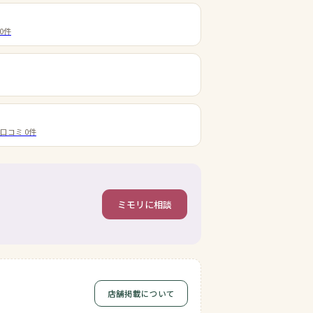
0
件
・口コミ
0
件
ミモリに相談
店舗掲載について