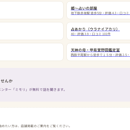
姫〜占いの部屋
地下鉄赤坂駅 徒歩5分
・評価
4.3
・口コミ
占あかり（ウラナイアカリ）
40
・評価
3.9
・口コミ
101
件
天神の母・甲易堂野田鑑定室
西鉄平尾駅から徒歩で１５分
・評価
2.5
ませんか
メンター「ミモリ」が無料で話を聞きます。
始めたい方は、店舗掲載のご案内をご覧ください。