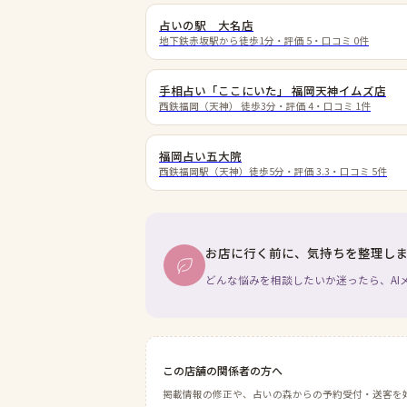
占いの駅 大名店
地下鉄赤坂駅から徒歩1分
・評価
5
・口コミ
0
件
手相占い「ここにいた」 福岡天神イムズ店
西鉄福岡（天神） 徒歩3分
・評価
4
・口コミ
1
件
福岡占い五大院
西鉄福岡駅（天神）徒歩5分
・評価
3.3
・口コミ
5
件
お店に行く前に、気持ちを整理し
どんな悩みを相談したいか迷ったら、AI
この店舗の関係者の方へ
掲載情報の修正や、占いの森からの予約受付・送客を