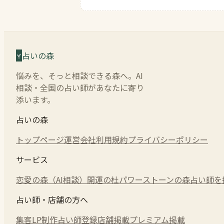
占いの森
悩みを、そっと相談できる森へ。AI
相談・全国の占い師があなたに寄り
添います。
占いの森
トップページ
運営会社
利用規約
プライバシーポリシー
サービス
恋愛の森（AI相談）
開運の杜
パワーストーンの森
占い師を
占い師・店舗の方へ
集客LP制作
占い師登録
店舗掲載
プレミアム掲載