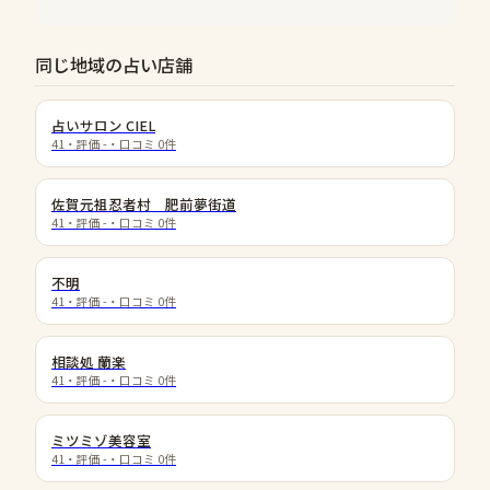
同じ地域の占い店舗
占いサロン CIEL
41
・評価
-
・口コミ
0
件
佐賀元祖忍者村 肥前夢街道
41
・評価
-
・口コミ
0
件
不明
41
・評価
-
・口コミ
0
件
相談処 蘭楽
41
・評価
-
・口コミ
0
件
ミツミゾ美容室
41
・評価
-
・口コミ
0
件