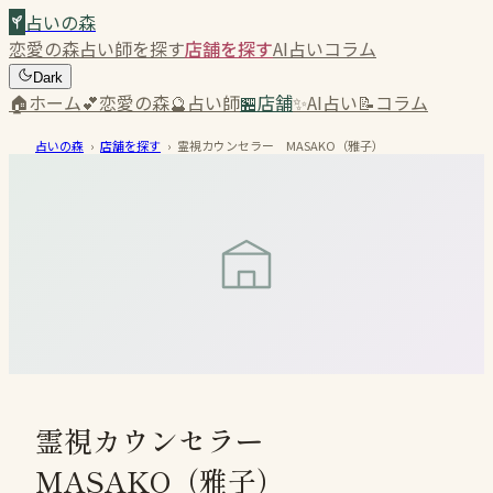
占いの森
恋愛の森
占い師を探す
店舗を探す
AI占い
コラム
Dark
🏠
ホーム
💕
恋愛の森
🔮
占い師
🏪
店舗
✨
AI占い
📝
コラム
占いの森
›
店舗を探す
›
霊視カウンセラー MASAKO（雅子）
霊視カウンセラー
MASAKO（雅子）