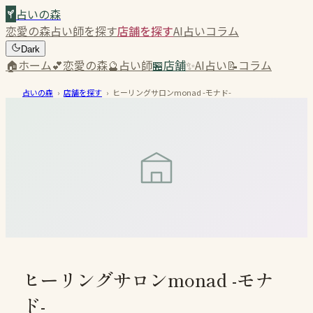
占いの森
恋愛の森
占い師を探す
店舗を探す
AI占い
コラム
Dark
🏠
ホーム
💕
恋愛の森
🔮
占い師
🏪
店舗
✨
AI占い
📝
コラム
占いの森
›
店舗を探す
›
ヒーリングサロンmonad -モナド-
ヒーリングサロンmonad -モナ
ド-