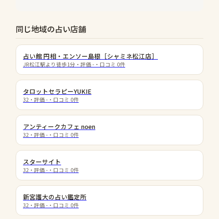
同じ地域の占い店舗
占い館 円相・エンソー島根［シャミネ松江店］
JR松江駅より徒歩1分
・評価
-
・口コミ
0
件
タロットセラピーYUKIE
32
・評価
-
・口コミ
0
件
アンティークカフェ noen
32
・評価
-
・口コミ
0
件
スターサイト
32
・評価
-
・口コミ
0
件
新宮護大の占い鑑定所
32
・評価
-
・口コミ
0
件