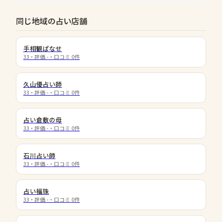
同じ地域の占い店舗
手相観ぱなせ
33
・評価
-
・口コミ
0
件
久山優占い師
33
・評価
-
・口コミ
0
件
占い倉敷の母
33
・評価
-
・口コミ
0
件
石川占い師
33
・評価
-
・口コミ
0
件
占い福珠
33
・評価
-
・口コミ
0
件