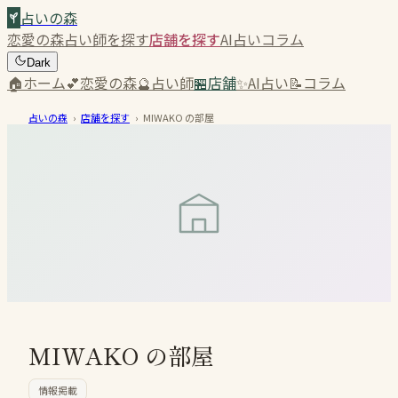
占いの森
恋愛の森
占い師を探す
店舗を探す
AI占い
コラム
Dark
🏠
ホーム
💕
恋愛の森
🔮
占い師
🏪
店舗
✨
AI占い
📝
コラム
占いの森
›
店舗を探す
›
MIWAKO の部屋
MIWAKO の部屋
情報掲載