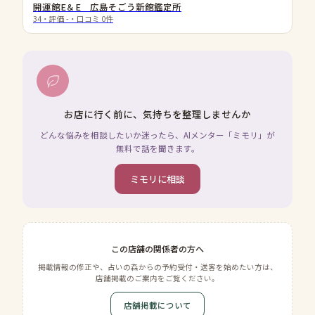
開運館E＆E 広島そごう新館鑑定所
34
・評価
-
・口コミ
0
件
お店に行く前に、気持ちを整理しませんか
どんな悩みを相談したいか迷ったら、AIメンター「ミモリ」が
無料で話を聞きます。
ミモリに相談
この店舗の関係者の方へ
掲載情報の修正や、占いの森からの予約受付・送客を始めたい方は、
店舗掲載のご案内をご覧ください。
店舗掲載について