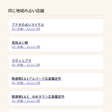
同じ地域の占い店舗
アナタの占いマイケル
34
・評価
-
・口コミ
0
件
真我占い館
34
・評価
-
・口コミ
0
件
ラヴィリブラ
34
・評価
-
・口コミ
0
件
開運館E＆Eアルパーク広島鑑定所
34
・評価
-
・口コミ
0
件
開運館E＆E ゆめタウン広島鑑定所
34
・評価
-
・口コミ
0
件