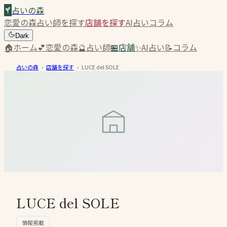
占いの森
恋愛の森
占い師を探す
店舗を探す
AI占い
コラム
Dark
🏠
ホーム
💕
恋愛の森
🔮
占い師
🏪
店舗
✨
AI占い
📝
コラム
占いの森
›
店舗を探す
›
LUCE del SOLE
LUCE del SOLE
情報掲載