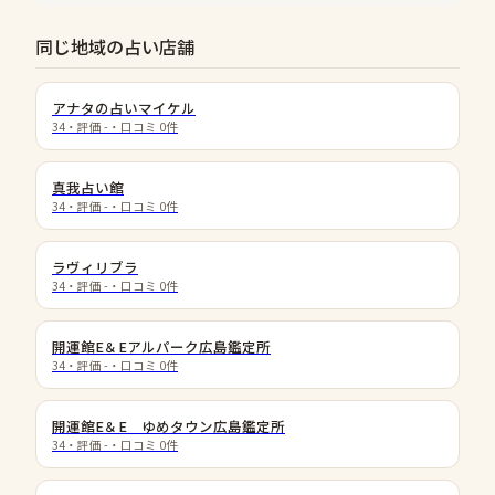
同じ地域の占い店舗
アナタの占いマイケル
34
・評価
-
・口コミ
0
件
真我占い館
34
・評価
-
・口コミ
0
件
ラヴィリブラ
34
・評価
-
・口コミ
0
件
開運館E＆Eアルパーク広島鑑定所
34
・評価
-
・口コミ
0
件
開運館E＆E ゆめタウン広島鑑定所
34
・評価
-
・口コミ
0
件