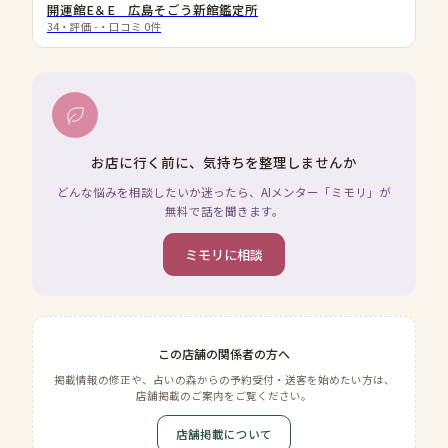
開運館E＆E 広島そごう新館鑑定所
34
・評価
-
・口コミ
0
件
お店に行く前に、気持ちを整理しませんか
どんな悩みを相談したいか迷ったら、AIメンター「ミモリ」が
無料で話を聞きます。
ミモリに相談
この店舗の関係者の方へ
掲載情報の修正や、占いの森からの予約受付・送客を始めたい方は、
店舗掲載のご案内をご覧ください。
店舗掲載について