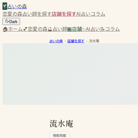
占いの森
恋愛の森
占い師を探す
店舗を探す
AI占い
コラム
Dark
🏠
ホーム
💕
恋愛の森
🔮
占い師
🏪
店舗
✨
AI占い
📝
コラム
占いの森
›
店舗を探す
›
流水庵
流水庵
情報掲載