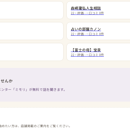
森崎瀧弘人生相談
22
・評価
-
・口コミ
0
件
占いの部屋カノン
22
・評価
-
・口コミ
0
件
【富士の母】宝泉
22
・評価
-
・口コミ
0
件
ませんか
メンター「ミモリ」が無料で話を聞きます。
始めたい方は、店舗掲載のご案内をご覧ください。