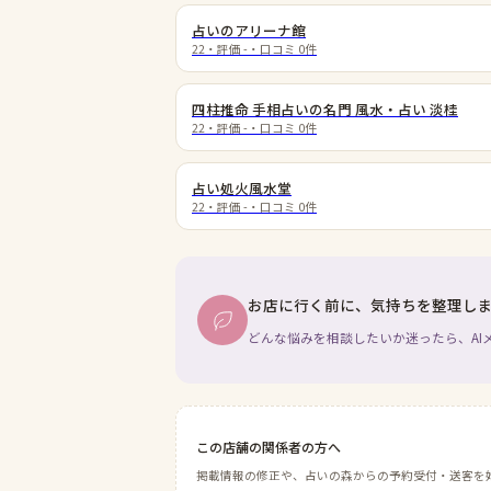
占いのアリーナ館
22
・評価
-
・口コミ
0
件
四柱推命 手相占いの名門 風水・占い 淡桂
22
・評価
-
・口コミ
0
件
占い処火風水堂
22
・評価
-
・口コミ
0
件
お店に行く前に、気持ちを整理し
どんな悩みを相談したいか迷ったら、AI
この店舗の関係者の方へ
掲載情報の修正や、占いの森からの予約受付・送客を