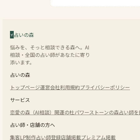
占いの森
悩みを、そっと相談できる森へ。AI
相談・全国の占い師があなたに寄り
添います。
占いの森
トップページ
運営会社
利用規約
プライバシーポリシー
サービス
恋愛の森（AI相談）
開運の杜
パワーストーンの森
占い師を
占い師・店舗の方へ
集客LP制作
占い師登録
店舗掲載
プレミアム掲載