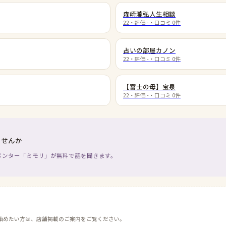
森崎瀧弘人生相談
22
・評価
-
・口コミ
0
件
占いの部屋カノン
22
・評価
-
・口コミ
0
件
【富士の母】宝泉
22
・評価
-
・口コミ
0
件
ませんか
メンター「ミモリ」が無料で話を聞きます。
始めたい方は、店舗掲載のご案内をご覧ください。