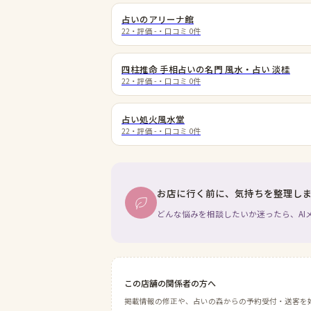
占いのアリーナ館
22
・評価
-
・口コミ
0
件
四柱推命 手相占いの名門 風水・占い 淡桂
22
・評価
-
・口コミ
0
件
占い処火風水堂
22
・評価
-
・口コミ
0
件
お店に行く前に、気持ちを整理し
どんな悩みを相談したいか迷ったら、AI
この店舗の関係者の方へ
掲載情報の修正や、占いの森からの予約受付・送客を