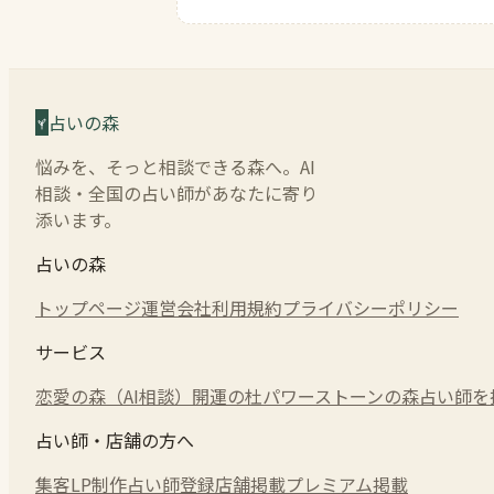
占いの森
悩みを、そっと相談できる森へ。AI
相談・全国の占い師があなたに寄り
添います。
占いの森
トップページ
運営会社
利用規約
プライバシーポリシー
サービス
恋愛の森（AI相談）
開運の杜
パワーストーンの森
占い師を
占い師・店舗の方へ
集客LP制作
占い師登録
店舗掲載
プレミアム掲載