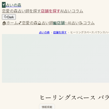
占いの森
恋愛の森
占い師を探す
店舗を探す
AI占い
コラム
Dark
🏠
ホーム
💕
恋愛の森
🔮
占い師
🏪
店舗
✨
AI占い
📝
コラム
占いの森
›
店舗を探す
›
ヒーリングスペース バランスハ
ヒーリングスペース バ
情報掲載