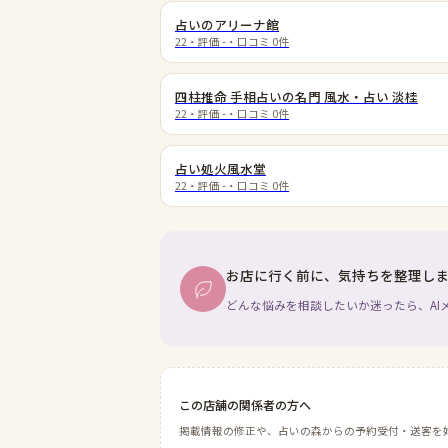
占いのアリーナ館
22
・評価
-
・口コミ
0
件
四柱推命 手相占いの名門 風水・占い 淡桂
22
・評価
-
・口コミ
0
件
占い処火風水堂
22
・評価
-
・口コミ
0
件
お店に行く前に、気持ちを整理し
どんな悩みを相談したいか迷ったら、AI
この店舗の関係者の方へ
掲載情報の修正や、占いの森からの予約受付・送客を