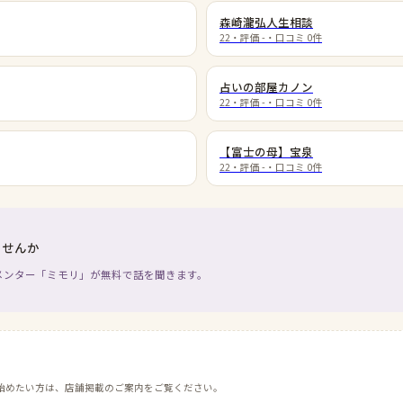
森崎瀧弘人生相談
22
・評価
-
・口コミ
0
件
占いの部屋カノン
22
・評価
-
・口コミ
0
件
【富士の母】宝泉
22
・評価
-
・口コミ
0
件
ませんか
メンター「ミモリ」が無料で話を聞きます。
始めたい方は、店舗掲載のご案内をご覧ください。