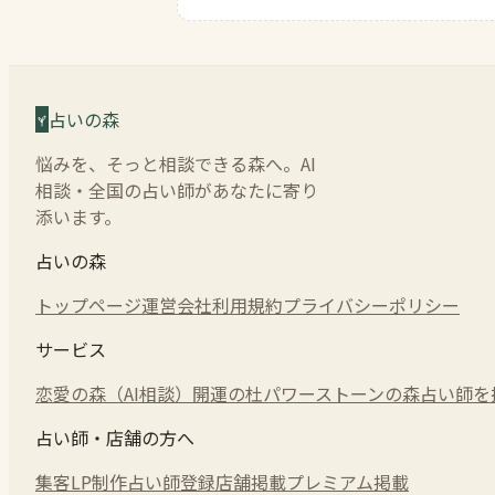
占いの森
悩みを、そっと相談できる森へ。AI
相談・全国の占い師があなたに寄り
添います。
占いの森
トップページ
運営会社
利用規約
プライバシーポリシー
サービス
恋愛の森（AI相談）
開運の杜
パワーストーンの森
占い師を
占い師・店舗の方へ
集客LP制作
占い師登録
店舗掲載
プレミアム掲載