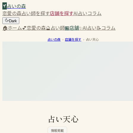
占いの森
恋愛の森
占い師を探す
店舗を探す
AI占い
コラム
Dark
🏠
ホーム
💕
恋愛の森
🔮
占い師
🏪
店舗
✨
AI占い
📝
コラム
占いの森
›
店舗を探す
›
占い天心
占い天心
情報掲載