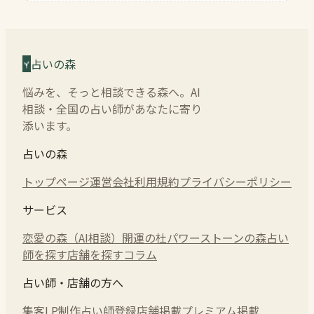
占いの森
悩みを、そっと相談できる森へ。AI
相談・全国の占い師があなたに寄り
添います。
占いの森
トップページ
運営会社
利用規約
プライバシーポリシー
サービス
恋愛の森（AI相談）
開運の杜
パワーストーンの森
占い
師を探す
店舗を探す
コラム
占い師・店舗の方へ
集客LP制作
占い師登録
店舗掲載
プレミアム掲載