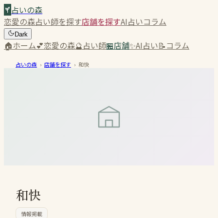
占いの森
恋愛の森
占い師を探す
店舗を探す
AI占い
コラム
Dark
🏠
ホーム
💕
恋愛の森
🔮
占い師
🏪
店舗
✨
AI占い
📝
コラム
占いの森
›
店舗を探す
›
和快
和快
情報掲載