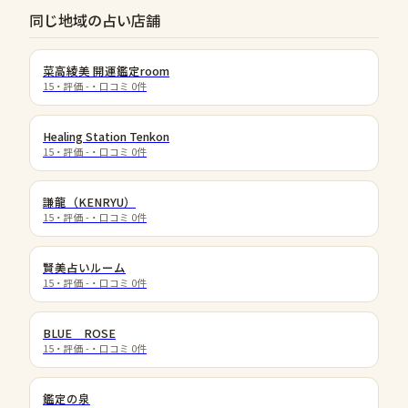
同じ地域の占い店舗
菜高綾美 開運鑑定room
15
・評価
-
・口コミ
0
件
Healing Station Tenkon
15
・評価
-
・口コミ
0
件
謙龍（KENRYU）
15
・評価
-
・口コミ
0
件
賢美占いルーム
15
・評価
-
・口コミ
0
件
BLUE ROSE
15
・評価
-
・口コミ
0
件
鑑定の泉