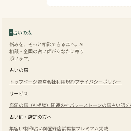
占いの森
悩みを、そっと相談できる森へ。AI
相談・全国の占い師があなたに寄り
添います。
占いの森
トップページ
運営会社
利用規約
プライバシーポリシー
サービス
恋愛の森（AI相談）
開運の杜
パワーストーンの森
占い師を
占い師・店舗の方へ
集客LP制作
占い師登録
店舗掲載
プレミアム掲載