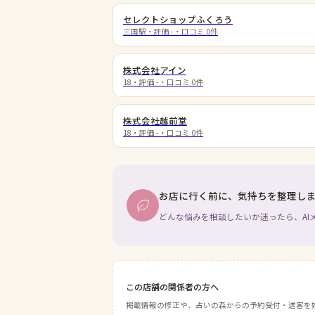
セレクトショップふくろう
三国駅
・評価
-
・口コミ
0
件
株式会社アイン
18
・評価
-
・口コミ
0
件
株式会社越前堂
18
・評価
-
・口コミ
0
件
お店に行く前に、気持ちを整理し
どんな悩みを相談したいか迷ったら、AI
この店舗の関係者の方へ
掲載情報の修正や、占いの森からの予約受付・送客を