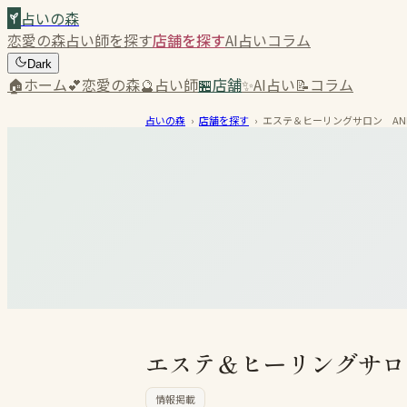
占いの森
恋愛の森
占い師を探す
店舗を探す
AI占い
コラム
Dark
🏠
ホーム
💕
恋愛の森
🔮
占い師
🏪
店舗
✨
AI占い
📝
コラム
占いの森
›
店舗を探す
›
エステ＆ヒーリングサロン ANE
エステ＆ヒーリングサロ
情報掲載