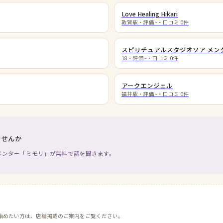
Love Healing Hikari
敦賀駅
・評価
-
・口コミ
0
件
スピリチュアルスタジオソア メン
18
・評価
-
・口コミ
0
件
アークエンジェル
福井駅
・評価
-
・口コミ
0
件
ませんか
メンター「ミモリ」が無料で話を聞きます。
始めたい方は、店舗掲載のご案内をご覧ください。