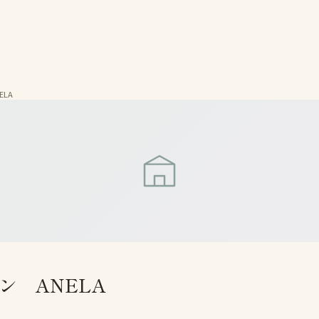
LA
ン ANELA