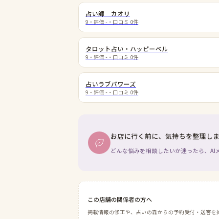
占い師 カオリ
9
・評価
-
・口コミ
0
件
タロット占い・ハッピーベル
9
・評価
-
・口コミ
0
件
占いラブパワーズ
9
・評価
-
・口コミ
0
件
お店に行く前に、気持ちを整理し
どんな悩みを相談したいか迷ったら、AI
この店舗の関係者の方へ
掲載情報の修正や、占いの森からの予約受付・送客を