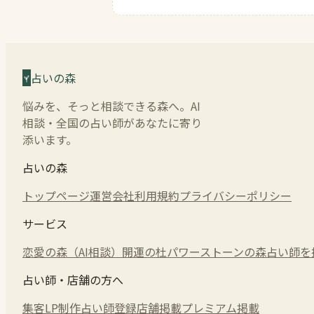
占いの森
悩みを、そっと相談できる森へ。AI
相談・全国の占い師があなたに寄り
添います。
占いの森
トップページ
運営会社
利用規約
プライバシーポリシー
サービス
恋愛の森（AI相談）
開運の杜
パワーストーンの森
占い師を
占い師・店舗の方へ
集客LP制作
占い師登録
店舗掲載
プレミアム掲載