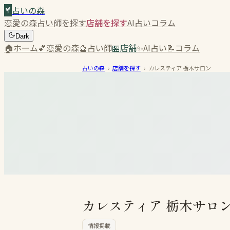
占いの森
恋愛の森
占い師を探す
店舗を探す
AI占い
コラム
Dark
🏠
ホーム
💕
恋愛の森
🔮
占い師
🏪
店舗
✨
AI占い
📝
コラム
占いの森
›
店舗を探す
›
カレスティア 栃木サロン
カレスティア 栃木サロ
情報掲載