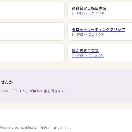
運命鑑定士梅紫麿徳
9
・評価
-
・口コミ
0
件
タロットリーディングアリシア
9
・評価
-
・口コミ
0
件
運命鑑定二荒堂
9
・評価
-
・口コミ
0
件
ませんか
メンター「ミモリ」が無料で話を聞きます。
始めたい方は、店舗掲載のご案内をご覧ください。