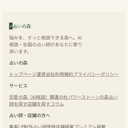
占いの森
悩みを、そっと相談できる森へ。AI
相談・全国の占い師があなたに寄り
添います。
占いの森
トップページ
運営会社
利用規約
プライバシーポリシー
サービス
恋愛の森（AI相談）
開運の杜
パワーストーンの森
占い
師を探す
店舗を探す
コラム
占い師・店舗の方へ
集客LP制作
占い師登録
店舗掲載
プレミアム掲載