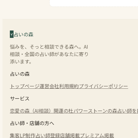
占いの森
悩みを、そっと相談できる森へ。AI
相談・全国の占い師があなたに寄り
添います。
占いの森
トップページ
運営会社
利用規約
プライバシーポリシー
サービス
恋愛の森（AI相談）
開運の杜
パワーストーンの森
占い師を
占い師・店舗の方へ
集客LP制作
占い師登録
店舗掲載
プレミアム掲載