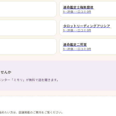
運命鑑定士梅紫麿徳
9
・評価
-
・口コミ
0
件
タロットリーディングアリシア
9
・評価
-
・口コミ
0
件
運命鑑定二荒堂
9
・評価
-
・口コミ
0
件
ませんか
メンター「ミモリ」が無料で話を聞きます。
始めたい方は、店舗掲載のご案内をご覧ください。