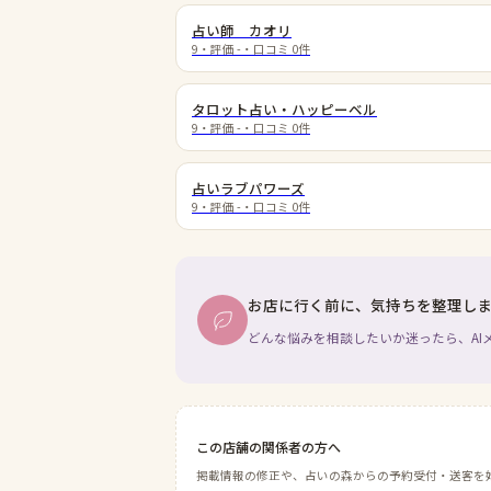
占い師 カオリ
9
・評価
-
・口コミ
0
件
タロット占い・ハッピーベル
9
・評価
-
・口コミ
0
件
占いラブパワーズ
9
・評価
-
・口コミ
0
件
お店に行く前に、気持ちを整理し
どんな悩みを相談したいか迷ったら、AI
この店舗の関係者の方へ
掲載情報の修正や、占いの森からの予約受付・送客を