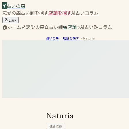
占いの森
恋愛の森
占い師を探す
店舗を探す
AI占い
コラム
Dark
🏠
ホーム
💕
恋愛の森
🔮
占い師
🏪
店舗
✨
AI占い
📝
コラム
占いの森
›
店舗を探す
›
Naturia
Naturia
情報掲載