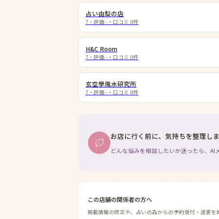
占い由梨の店
7
・評価
-
・口コミ
0
件
H&C Room
7
・評価
-
・口コミ
0
件
玄空學風水研究所
7
・評価
-
・口コミ
0
件
お店に行く前に、気持ちを整理し
どんな悩みを相談したいか迷ったら、AI
この店舗の関係者の方へ
掲載情報の修正や、占いの森からの予約受付・送客を