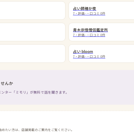
占い師椿か夜
7
・評価
-
・口コミ
0
件
青木宗悟僧侶鑑定所
7
・評価
-
・口コミ
0
件
占い bloom
7
・評価
-
・口コミ
0
件
ませんか
メンター「ミモリ」が無料で話を聞きます。
始めたい方は、店舗掲載のご案内をご覧ください。