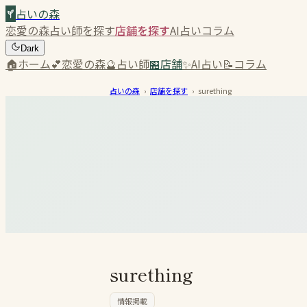
占いの森
恋愛の森
占い師を探す
店舗を探す
AI占い
コラム
Dark
🏠
ホーム
💕
恋愛の森
🔮
占い師
🏪
店舗
✨
AI占い
📝
コラム
占いの森
›
店舗を探す
›
surething
surething
情報掲載