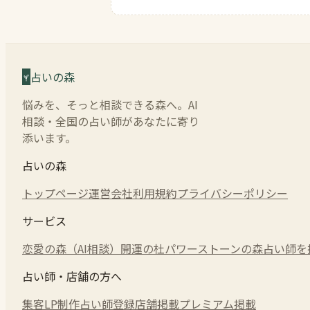
占いの森
悩みを、そっと相談できる森へ。AI
相談・全国の占い師があなたに寄り
添います。
占いの森
トップページ
運営会社
利用規約
プライバシーポリシー
サービス
恋愛の森（AI相談）
開運の杜
パワーストーンの森
占い師を
占い師・店舗の方へ
集客LP制作
占い師登録
店舗掲載
プレミアム掲載