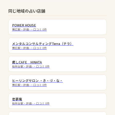
同じ地域の占い店舗
POWER HOUSE
帯広駅
・評価
-
・口コミ
0
件
メンタルコンサルティングTerra（テラ）
帯広駅
・評価
-
・口コミ
0
件
癒しCAFE HINATA
柏林台駅
・評価
-
・口コミ
0
件
ヒーリングサロン ・き・づ・な・
帯広駅
・評価
-
・口コミ
0
件
壱夢庵
柏林台駅
・評価
-
・口コミ
0
件