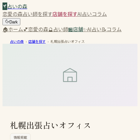
占いの森
恋愛の森
占い師を探す
店舗を探す
AI占い
コラム
Dark
🏠
ホーム
💕
恋愛の森
🔮
占い師
🏪
店舗
✨
AI占い
📝
コラム
占いの森
›
店舗を探す
›
札幌出張占いオフィス
札幌出張占いオフィス
情報掲載