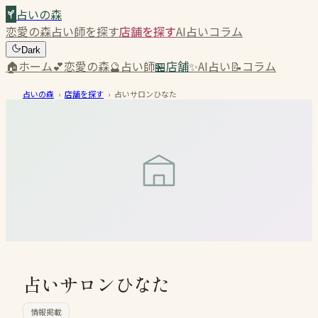
占いの森
恋愛の森
占い師を探す
店舗を探す
AI占い
コラム
Dark
🏠
ホーム
💕
恋愛の森
🔮
占い師
🏪
店舗
✨
AI占い
📝
コラム
占いの森
›
店舗を探す
›
占いサロンひなた
占いサロンひなた
情報掲載