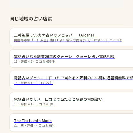
同じ地域の占い店舗
三軒茶屋 アルカナ占いカフェ＆バー（Arcana）
田園都市線「三軒茶屋」南口Ｂより駒沢方面徒歩9分
・評価
5
・口コミ
0
件
電話占いなら創業26年のクォーレ｜クォーレ占い電話相談
13
・評価
4.6
・口コミ
459
件
電話占いヴェルニ｜口コミで当たると評判の占い師に通話料無料で
13
・評価
4.1
・口コミ
27
件
電話占いカリス｜口コミで当たると話題の電話占い
13
・評価
4.1
・口コミ
93
件
The Thirteenth Moon
立川駅
・評価
-
・口コミ
0
件