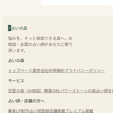
占いの森
悩みを、そっと相談できる森へ。AI
相談・全国の占い師があなたに寄り
添います。
占いの森
トップページ
運営会社
利用規約
プライバシーポリシー
サービス
恋愛の森（AI相談）
開運の杜
パワーストーンの森
占い師を
占い師・店舗の方へ
集客LP制作
占い師登録
店舗掲載
プレミアム掲載