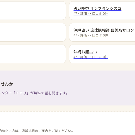
占い喫茶 サンフランシスコ
47
・評価
-
・口コミ
0
件
沖縄占い 琉球観相師 藍美乃サロン
47
・評価
-
・口コミ
0
件
沖縄お顔占い
47
・評価
-
・口コミ
0
件
ませんか
メンター「ミモリ」が無料で話を聞きます。
始めたい方は、店舗掲載のご案内をご覧ください。