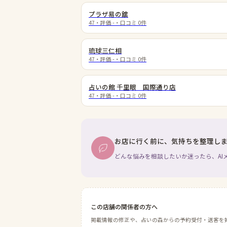
プラザ易の舘
47
・評価
-
・口コミ
0
件
琉球三仁相
47
・評価
-
・口コミ
0
件
占いの館 千里眼 国際通り店
47
・評価
-
・口コミ
0
件
お店に行く前に、気持ちを整理し
どんな悩みを相談したいか迷ったら、AI
この店舗の関係者の方へ
掲載情報の修正や、占いの森からの予約受付・送客を