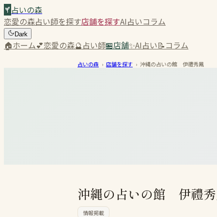
占いの森
恋愛の森
占い師を探す
店舗を探す
AI占い
コラム
Dark
🏠
ホーム
💕
恋愛の森
🔮
占い師
🏪
店舗
✨
AI占い
📝
コラム
占いの森
›
店舗を探す
›
沖縄の占いの館 伊禮秀鳳
沖縄の占いの館 伊禮秀
情報掲載