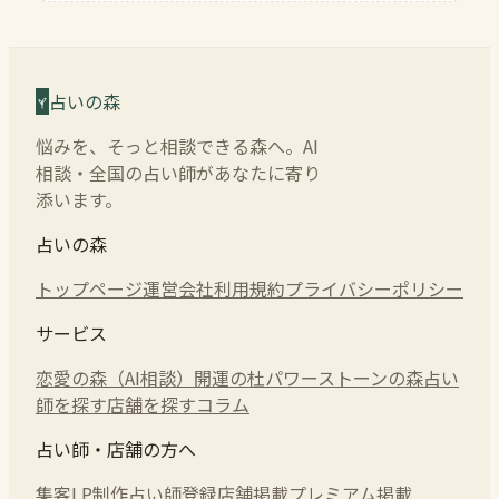
占いの森
悩みを、そっと相談できる森へ。AI
相談・全国の占い師があなたに寄り
添います。
占いの森
トップページ
運営会社
利用規約
プライバシーポリシー
サービス
恋愛の森（AI相談）
開運の杜
パワーストーンの森
占い
師を探す
店舗を探す
コラム
占い師・店舗の方へ
集客LP制作
占い師登録
店舗掲載
プレミアム掲載