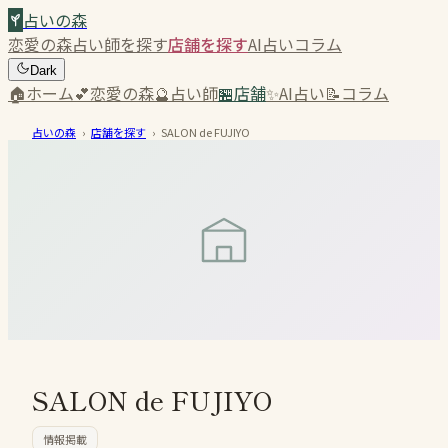
占いの森
恋愛の森
占い師を探す
店舗を探す
AI占い
コラム
Dark
🏠
ホーム
💕
恋愛の森
🔮
占い師
🏪
店舗
✨
AI占い
📝
コラム
占いの森
›
店舗を探す
›
SALON de FUJIYO
SALON de FUJIYO
情報掲載