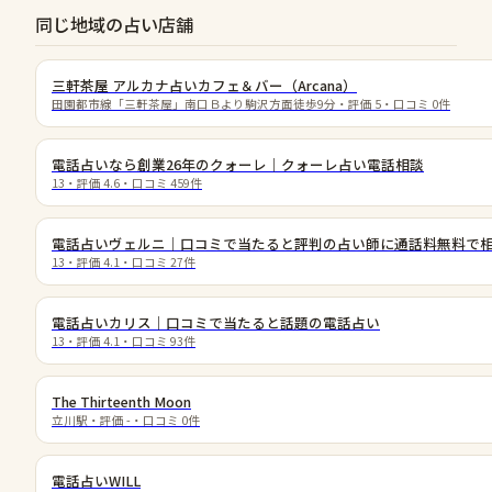
同じ地域の占い店舗
三軒茶屋 アルカナ占いカフェ＆バー（Arcana）
田園都市線「三軒茶屋」南口Ｂより駒沢方面徒歩9分
・評価
5
・口コミ
0
件
電話占いなら創業26年のクォーレ｜クォーレ占い電話相談
13
・評価
4.6
・口コミ
459
件
電話占いヴェルニ｜口コミで当たると評判の占い師に通話料無料で
13
・評価
4.1
・口コミ
27
件
電話占いカリス｜口コミで当たると話題の電話占い
13
・評価
4.1
・口コミ
93
件
The Thirteenth Moon
立川駅
・評価
-
・口コミ
0
件
電話占いWILL