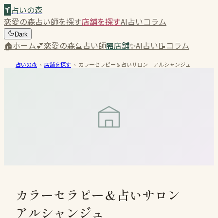
占いの森
恋愛の森
占い師を探す
店舗を探す
AI占い
コラム
Dark
🏠
ホーム
💕
恋愛の森
🔮
占い師
🏪
店舗
✨
AI占い
📝
コラム
占いの森
›
店舗を探す
›
カラーセラピー＆占いサロン アルシャンジュ
カラーセラピー＆占いサロン
アルシャンジュ