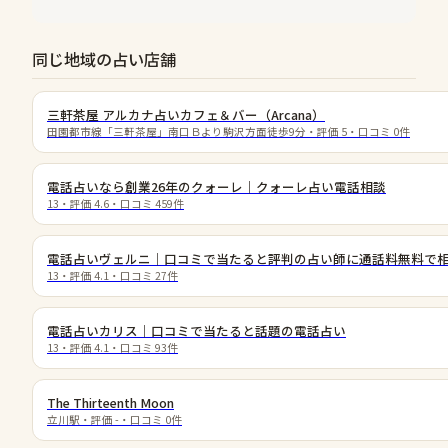
同じ地域の占い店舗
三軒茶屋 アルカナ占いカフェ＆バー（Arcana）
田園都市線「三軒茶屋」南口Ｂより駒沢方面徒歩9分
・評価
5
・口コミ
0
件
電話占いなら創業26年のクォーレ｜クォーレ占い電話相談
13
・評価
4.6
・口コミ
459
件
電話占いヴェルニ｜口コミで当たると評判の占い師に通話料無料で
13
・評価
4.1
・口コミ
27
件
電話占いカリス｜口コミで当たると話題の電話占い
13
・評価
4.1
・口コミ
93
件
The Thirteenth Moon
立川駅
・評価
-
・口コミ
0
件