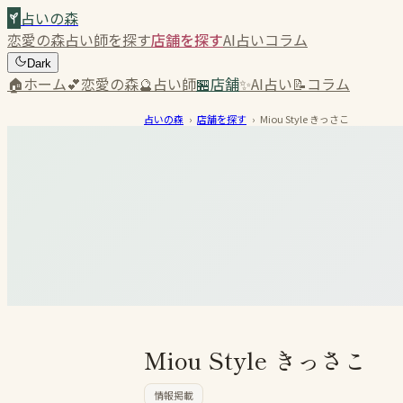
占いの森
恋愛の森
占い師を探す
店舗を探す
AI占い
コラム
Dark
🏠
ホーム
💕
恋愛の森
🔮
占い師
🏪
店舗
✨
AI占い
📝
コラム
占いの森
›
店舗を探す
›
Miou Style きっさこ
Miou Style きっさこ
情報掲載