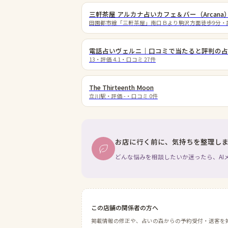
三軒茶屋 アルカナ占いカフェ＆バー（Arcana
田園都市線「三軒茶屋」南口Ｂより駒沢方面徒歩9分
・
電話占いヴェルニ｜口コミで当たると評判の占
13
・評価
4.1
・口コミ
27
件
The Thirteenth Moon
立川駅
・評価
-
・口コミ
0
件
お店に行く前に、気持ちを整理し
どんな悩みを相談したいか迷ったら、AI
この店舗の関係者の方へ
掲載情報の修正や、占いの森からの予約受付・送客を