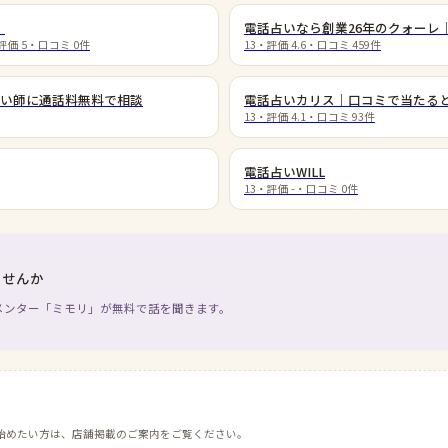
）
電話占いなら創業26年のクォーレ
評価
5
・口コミ
0
件
13
・評価
4.6
・口コミ
459
件
い師に通話料無料で相談
電話占いカリス｜口コミで当たる
13
・評価
4.1
・口コミ
93
件
電話占いWILL
13
・評価
-
・口コミ
0
件
ませんか
メンター「ミモリ」が無料で話を聞きます。
始めたい方は、店舗掲載のご案内をご覧ください。