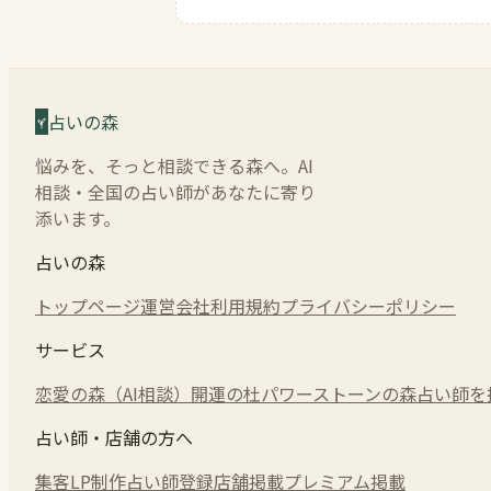
占いの森
悩みを、そっと相談できる森へ。AI
相談・全国の占い師があなたに寄り
添います。
占いの森
トップページ
運営会社
利用規約
プライバシーポリシー
サービス
恋愛の森（AI相談）
開運の杜
パワーストーンの森
占い師を
占い師・店舗の方へ
集客LP制作
占い師登録
店舗掲載
プレミアム掲載