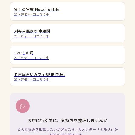
癒しの宮殿 Flower of Life
23
・評価
-
・口コミ
0
件
刈谷易鑑定所 幸耀閣
23
・評価
-
・口コミ
0
件
いやしの月
23
・評価
-
・口コミ
0
件
名古屋占いカフェSPIRITUAL
23
・評価
-
・口コミ
0
件
お店に行く前に、気持ちを整理しませんか
どんな悩みを相談したいか迷ったら、AIメンター「ミモリ」が