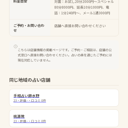
料金目安
対面：お試し20分2000円～スペシャル
80分8000円、延長10分1000円、電
話：1分240円～、メール1通3000円
ご予約・お問い合わ
店舗へ直接お問い合わせください
せ
こちらは店舗情報の掲載ページです。ご予約・ご相談は、店舗の公
式窓口へ直接お問い合わせください。占いの森を通じたご予約には
現在対応していません。
同じ地域の占い店舗
手相占い師水野
23
・評価
-
・口コミ
0
件
桃源院
23
・評価
-
・口コミ
0
件