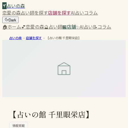
占いの森
恋愛の森
占い師を探す
店舗を探す
AI占い
コラム
Dark
🏠
ホーム
💕
恋愛の森
🔮
占い師
🏪
店舗
✨
AI占い
📝
コラム
占いの森
›
店舗を探す
›
【占いの館 千里眼栄店】
【占いの館 千里眼栄店】
情報掲載