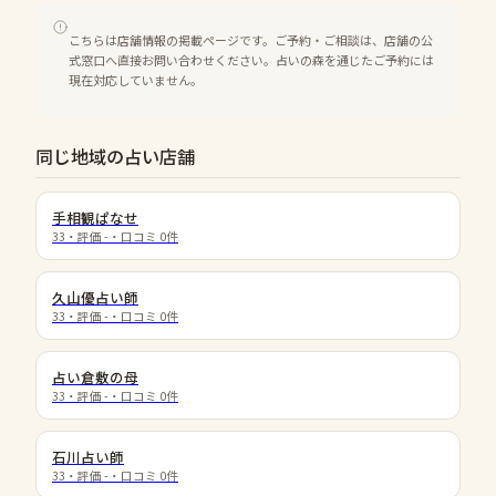
こちらは店舗情報の掲載ページです。ご予約・ご相談は、店舗の公
式窓口へ直接お問い合わせください。占いの森を通じたご予約には
現在対応していません。
同じ地域の占い店舗
手相観ぱなせ
33
・評価
-
・口コミ
0
件
久山優占い師
33
・評価
-
・口コミ
0
件
占い倉敷の母
33
・評価
-
・口コミ
0
件
石川占い師
33
・評価
-
・口コミ
0
件