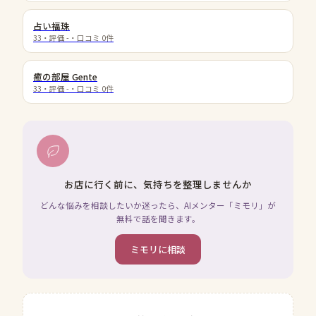
占い福珠
33
・評価
-
・口コミ
0
件
癒の部屋 Gente
33
・評価
-
・口コミ
0
件
お店に行く前に、気持ちを整理しませんか
どんな悩みを相談したいか迷ったら、AIメンター「ミモリ」が
無料で話を聞きます。
ミモリに相談