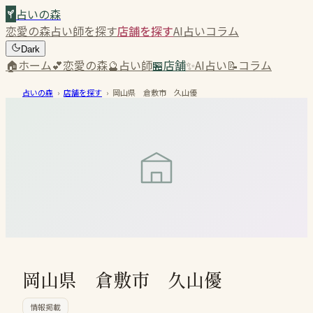
占いの森
恋愛の森
占い師を探す
店舗を探す
AI占い
コラム
Dark
🏠
ホーム
💕
恋愛の森
🔮
占い師
🏪
店舗
✨
AI占い
📝
コラム
占いの森
›
店舗を探す
›
岡山県 倉敷市 久山優
岡山県 倉敷市 久山優
情報掲載