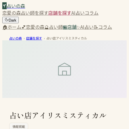
占いの森
恋愛の森
占い師を探す
店舗を探す
AI占い
コラム
Dark
🏠
ホーム
💕
恋愛の森
🔮
占い師
🏪
店舗
✨
AI占い
📝
コラム
占いの森
›
店舗を探す
›
占い店アイリスミスティカル
占い店アイリスミスティカル
情報掲載