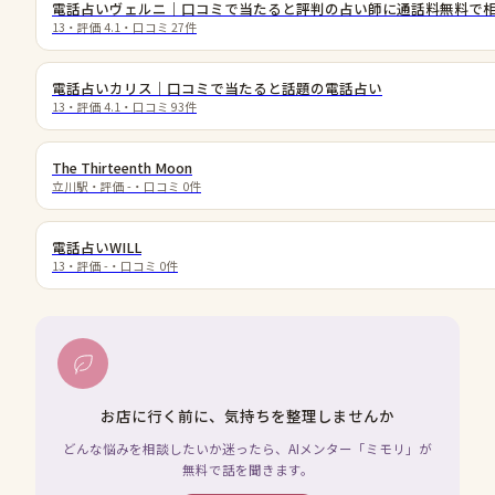
電話占いヴェルニ｜口コミで当たると評判の占い師に通話料無料で
13
・評価
4.1
・口コミ
27
件
電話占いカリス｜口コミで当たると話題の電話占い
13
・評価
4.1
・口コミ
93
件
The Thirteenth Moon
立川駅
・評価
-
・口コミ
0
件
電話占いWILL
13
・評価
-
・口コミ
0
件
お店に行く前に、気持ちを整理しませんか
どんな悩みを相談したいか迷ったら、AIメンター「ミモリ」が
無料で話を聞きます。