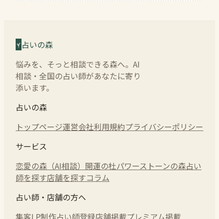
占いの森
悩みを、そっと相談できる森へ。AI
相談・全国の占い師があなたに寄り
添います。
占いの森
トップページ
運営会社
利用規約
プライバシーポリシー
サービス
恋愛の森（AI相談）
開運の杜
パワーストーンの森
占い
師を探す
店舗を探す
コラム
占い師・店舗の方へ
集客LP制作
占い師登録
店舗掲載
プレミアム掲載