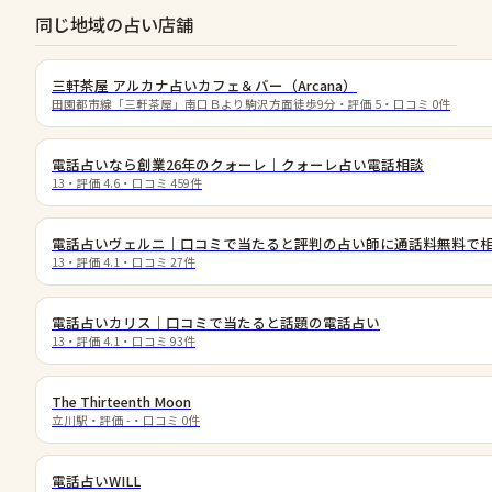
同じ地域の占い店舗
三軒茶屋 アルカナ占いカフェ＆バー（Arcana）
田園都市線「三軒茶屋」南口Ｂより駒沢方面徒歩9分
・評価
5
・口コミ
0
件
電話占いなら創業26年のクォーレ｜クォーレ占い電話相談
13
・評価
4.6
・口コミ
459
件
電話占いヴェルニ｜口コミで当たると評判の占い師に通話料無料で
13
・評価
4.1
・口コミ
27
件
電話占いカリス｜口コミで当たると話題の電話占い
13
・評価
4.1
・口コミ
93
件
The Thirteenth Moon
立川駅
・評価
-
・口コミ
0
件
電話占いWILL