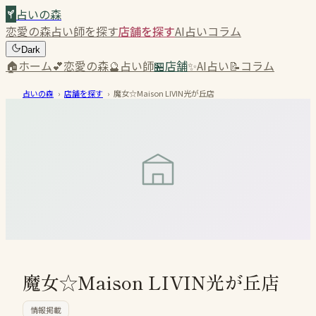
占いの森
恋愛の森
占い師を探す
店舗を探す
AI占い
コラム
Dark
🏠
ホーム
💕
恋愛の森
🔮
占い師
🏪
店舗
✨
AI占い
📝
コラム
占いの森
›
店舗を探す
›
魔女☆Maison LIVIN光が丘店
魔女☆Maison LIVIN光が丘店
情報掲載