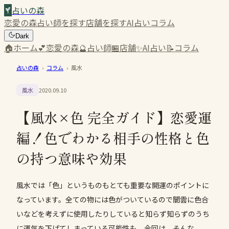
占いの森
恋愛の森
占い師を探す
店舗を探す
AI占い
コラム
Dark
🏠
ホーム
💕
恋愛の森
🔮
占い師
🏪
店舗
✨
AI占い
📝
コラム
占いの森
›
コラム
›
風水
風水
2020.09.10
【風水×色 完全ガイド】恋愛運
編！色でわかる相手の性格と色
の持つ意味や効果
風水では「色」というものもとても重要な開運のポイントに
なっています。全ての物には色がついているので闇雲に色合
いなどを考えずに使用したりしていると知らず知らずのうち
に運気を下げてしまっている可能性も。今回は、そんな