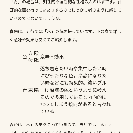
「青」の場合は、知性的や理性的な性格の人のはずです。計
画的な面を持っていたりするのでしっかり者のように感じて
いるのではないでしょうか。
青色は、五行では「木」の気を持っています。下の表で詳し
く意味や効果も交えてご紹介します。
方
陰
色
意味・効果
位
陽
落ち着きたい時や集中したい時
にぴったりな色。冷静になりた
い時などにも効果的。濃いブル
青
東
陽
ーは深海の色というように考え
るので多用していると内向的に
なってしまう傾向があると言われ
ている。
青色は「木」の気を持っているので、五行では「水」と
「火」の気をアップする方法を取るようにすれば、「木」の