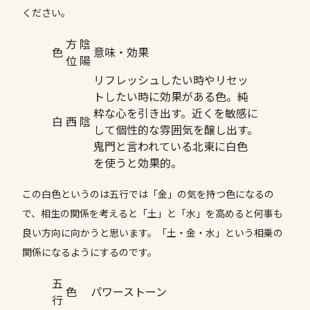
ください。
方
陰
色
意味・効果
位
陽
リフレッシュしたい時やリセッ
トしたい時に効果がある色。純
粋な心を引き出す。近くを敏感に
白
西
陰
して個性的な雰囲気を醸し出す。
鬼門と言われている北東に白色
を使うと効果的。
この白色というのは五行では「金」の気を持つ色になるの
で、相生の関係を考えると「土」と「水」を高めると何事も
良い方向に向かうと思います。「土・金・水」という相乗の
関係になるようにするのです。
五
色
パワーストーン
行