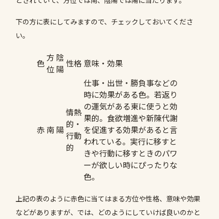
とされていて、方位では南、陰陽では陽に当たります。
下の方に表にしてみますので、チェックしておいてくださ
い。
方
陰
色
性格
意味・効果
位
陽
仕事・出世・勝負事などの
時に効果がある色。若返り
の運気がある東に使うと効
情熱
果的。食欲増進や新陳代謝
的・
赤
南
陽
を促進する効果があると言
行動
われている。実行に移すと
的
きや行動に移すときのパワ
ーが欲しい時にぴったりな
色。
上記の表のように赤色に当てはまる方位や性格、意味や効果
などがありますが、では、どのようにしていけば良いのかと