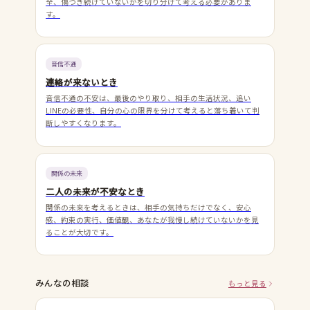
全、傷つき続けていないかを切り分けて考える必要がありま
す。
音信不通
連絡が来ないとき
音信不通の不安は、最後のやり取り、相手の生活状況、追い
LINEの必要性、自分の心の限界を分けて考えると落ち着いて判
断しやすくなります。
関係の未来
二人の未来が不安なとき
関係の未来を考えるときは、相手の気持ちだけでなく、安心
感、約束の実行、価値観、あなたが我慢し続けていないかを見
ることが大切です。
みんなの相談
もっと見る