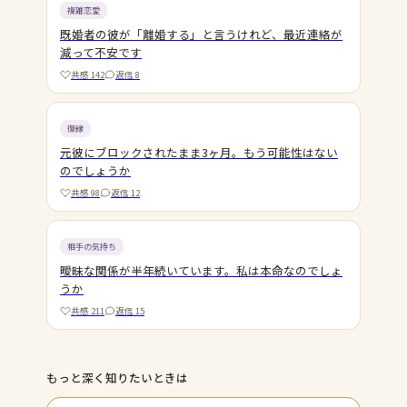
複雑恋愛
既婚者の彼が「離婚する」と言うけれど、最近連絡が
減って不安です
共感
142
返信
8
復縁
元彼にブロックされたまま3ヶ月。もう可能性はない
のでしょうか
共感
98
返信
12
相手の気持ち
曖昧な関係が半年続いています。私は本命なのでしょ
うか
共感
211
返信
15
もっと深く知りたいときは