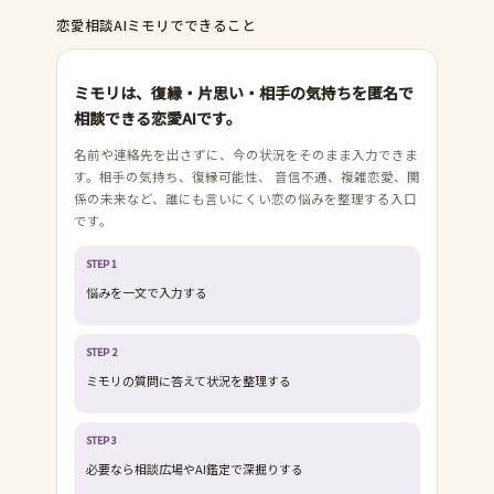
恋愛相談AIミモリでできること
ミモリは、復縁・片思い・相手の気持ちを匿名で
相談できる恋愛AIです。
名前や連絡先を出さずに、今の状況をそのまま入力できま
す。相手の気持ち、復縁可能性、 音信不通、複雑恋愛、関
係の未来など、誰にも言いにくい恋の悩みを整理する入口
です。
STEP
1
悩みを一文で入力する
STEP
2
ミモリの質問に答えて状況を整理する
STEP
3
必要なら相談広場やAI鑑定で深掘りする