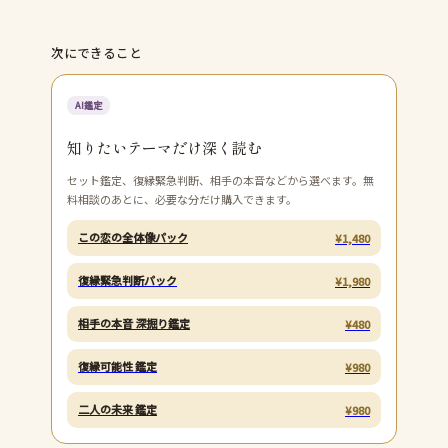
次にできること
AI鑑定
知りたいテーマだけ深く読む
セット鑑定、復縁緊急判断、相手の本音などから選べます。無
料相談のあとに、必要な分だけ購入できます。
この恋の全体像パック
¥
1,480
復縁緊急判断パック
¥
1,980
相手の本音 深掘り鑑定
¥
480
復縁可能性 鑑定
¥
980
二人の未来 鑑定
¥
980