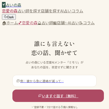
占いの森
恋愛の森
占い師を探す
店舗を探す
AI占い
コラム
Dark
🏠
ホーム
💕
恋愛の森
🔮
占い師
🏪
店舗
✨
AI占い
📝
コラム
誰にも言えない
恋の話、聞かせて
占いの森にいる恋愛AIメンター「ミモリ」が
あなたの話を、否定せずに聞きます
例：彼から急に連絡が減って…
いますぐ話す（無料）
登録不要
3分で話せる
個人情報なし