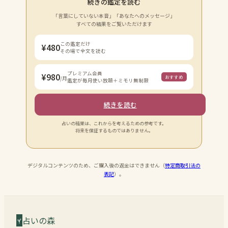
続きの鑑定を読む
「言葉にしていない本音」「あなたへのメッセージ」
すべての結果をご覧いただけます
この鑑定だけ
¥
480
その場で全文を読む
プレミアム会員
¥980
おすすめ
/月
鑑定が毎月使い放題＋ミモリ無制限
続きを読む
占いの結果は、これからを考えるための参考です。
将来を保証するものではありません。
デジタルコンテンツのため、ご購入後の返金はできません（
特定商取引法の
表記
）。
占いの森