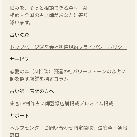
悩みを、そっと相談できる森へ。AI
相談・全国の占い師があなたに寄り
添います。
占いの森
トップページ
運営会社
利用規約
プライバシーポリシー
サービス
恋愛の森（AI相談）
開運の杜
パワーストーンの森
占い
師を探す
店舗を探す
コラム
占い師・店舗の方へ
集客LP制作
占い師登録
店舗掲載
プレミアム掲載
サポート
ヘルプセンター
お問い合わせ
特定商取引法
安全・通報
窓口