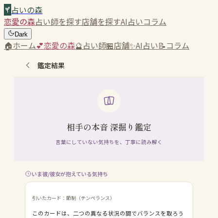
占いの森
恋愛の森
占い師を探す
店舗を探す
AI占い
コラム
Dark
🏠
ホーム
💕
恋愛の森
🔮
占い師
🏪
店舗
✨
AI占い
📝
コラム
鑑定結果
相手の本音 深掘り鑑定
言葉にしていない気持ちを、丁寧に読み解く
いま彼/彼女が抱えている気持ち
引いたカード：節制（テンペランス）
このカードは、二つの異なる状況の間でバランスを取ろう