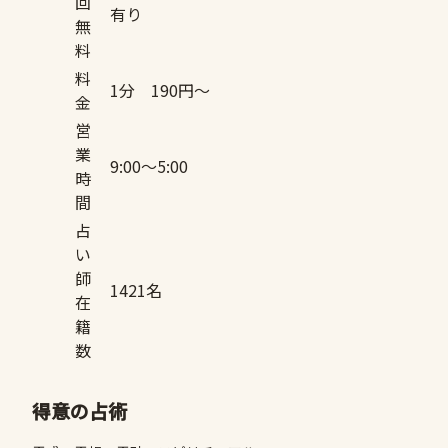
回
有り
無
料
料
1分 190円〜
金
営
業
9:00〜5:00
時
間
占
い
師
1421名
在
籍
数
得意の占術