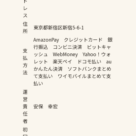
ド
レ
ス
住
東京都新宿区新宿5-6-1
所
AmazonPay クレジットカード 銀
行振込 コンビニ決済 ビットキャ
支
ッシュ WebMoney Yahoo！ウォ
払
レット 楽天ペイ ドコモ払い au
方
かんたん決済 ソフトバンクまとめ
法
て支払い ワイモバイルまとめて支
払い
運
営
責
安保 幸宏
任
者
初