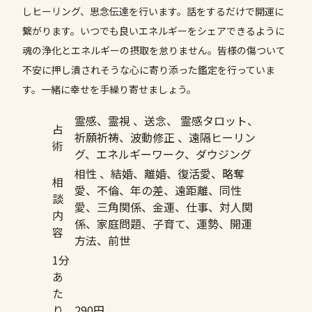
しヒーリング、思念伝達を行います。話をするだけで開運に
繋がります。いつでも良いエネルギーをシェアできるように
魂の浄化とエネルギーの摂取を怠りません。皆様の傷ついて
不安に押し潰されそうな心に寄り添った鑑定を行っていま
す。一緒に幸せを手繰り寄せましょう。
霊感、霊視 、送念、 霊感タロット、
占
祈願祈祷、波動修正 、遠隔ヒーリン
術
グ、エネルギーワーク、ダウジング
相性 、結婚、離婚、復活愛、略奪
相
愛、不倫、年の差、遠距離、同性
談
愛、三角関係、金運、仕事、対人関
内
係、家庭問題、子育て、運勢、開運
容
方法、前世
1分
あ
た
り
290円