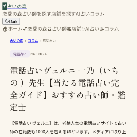
占いの森
恋愛の森
占い師を探す
店舗を探す
AI占い
コラム
Dark
🏠
ホーム
💕
恋愛の森
🔮
占い師
🏪
店舗
✨
AI占い
📝
コラム
占いの森
›
コラム
›
電話占い
電話占い
2020.08.24
電話占いヴェルニ 一乃（いち
の ）先生【当たる電話占い完
全ガイド】おすすめ占い師・鑑
定士
【電話占い ヴェルニ】は、老舗人気の電話占いサイトで占い
師の在籍数も1000人を超えるほどいます。メディアに取り上