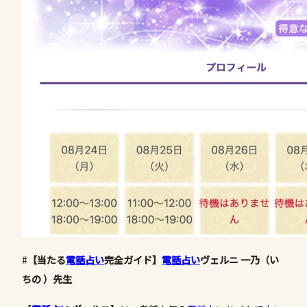
#
【当たる
電話占い
完全ガイド】
電話占い
ヴェルニ 一乃（い
ちの ）先生