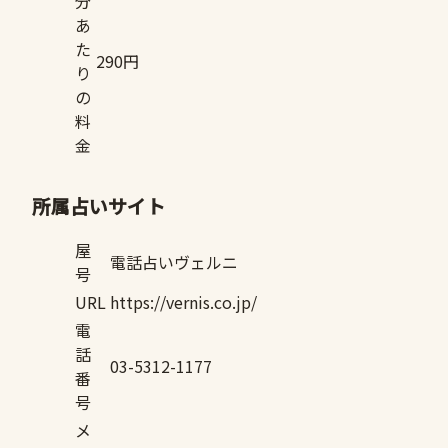
分
あ
た
290円
り
の
料
金
所属占いサイト
屋
電話占いヴェルニ
号
URL
https://vernis.co.jp/
電
話
03-5312-1177
番
号
メ