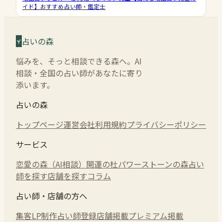
イド】おすすめ占い師・鑑定士
占いの森
悩みを、そっと相談できる森へ。AI
相談・全国の占い師があなたに寄り
添います。
占いの森
トップページ
運営会社
利用規約
プライバシーポリシー
サービス
恋愛の森（AI相談）
開運の杜
パワーストーンの森
占い
師を探す
店舗を探す
コラム
占い師・店舗の方へ
集客LP制作
占い師登録
店舗掲載
プレミアム掲載