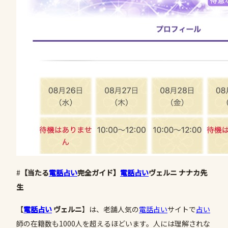
#
【当たる
電話占い
完全ガイド】
電話占い
ヴェルニ ナナカ先
生
【
電話占い
ヴェルニ
】は、老舗人気の
電話占い
サイトで
占い
師の在籍数も1000人を超えるほどいます。人には理解されな