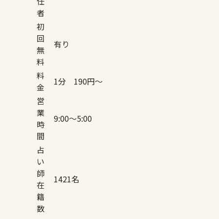
任
者
初
回
有り
無
料
料
1分 190円〜
金
営
業
9:00〜5:00
時
間
占
い
師
1421名
在
籍
数