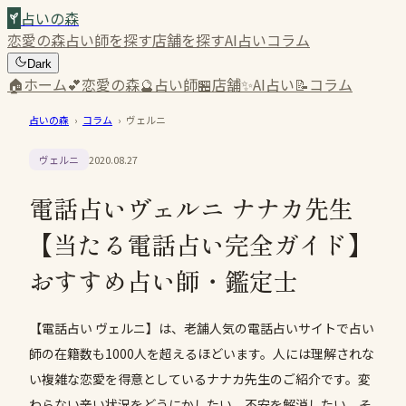
占いの森
恋愛の森
占い師を探す
店舗を探す
AI占い
コラム
Dark
🏠
ホーム
💕
恋愛の森
🔮
占い師
🏪
店舗
✨
AI占い
📝
コラム
占いの森
›
コラム
›
ヴェルニ
ヴェルニ
2020.08.27
電話占いヴェルニ ナナカ先生
【当たる電話占い完全ガイド】
おすすめ占い師・鑑定士
【電話占い ヴェルニ】は、老舗人気の電話占いサイトで占い
師の在籍数も1000人を超えるほどいます。人には理解されな
い複雑な恋愛を得意としているナナカ先生のご紹介です。変
わらない辛い状況をどうにかしたい、不安を解消したい、そ