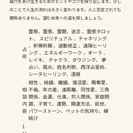
風穴をあけ生きるためのヒントやコツを探り出します。少し
のことで人生の流れは大きく変わります。人に否定されても
関係ありません。望む未来への道を探しましょう。
霊視、霊感、霊聴、送念 、霊感タロッ
ト、 スピリチュアル 、チャネリング
、祈祷祈願 、波動修正 、遠隔ヒーリ
占
ング 、エネルギーワーク 、オーラ 、
術
レイキ、 チャクラ、ダウジング、 夢
占い、風水、姓名判断、西洋占星術、
シータヒーリング、透視
相性 、結婚、離婚、復活愛、略奪愛、
相
不倫、年の差、遠距離、同性愛、三角
談
関係、金運、仕事、対人関係、家庭問
内
題、子育て、運勢、開運方法、前世、
容
パワーストーン、ペットの気持ち、縁
結び
1