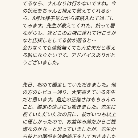
てるなら、すんなりは行かないですね。今
の状況をちゃんと視えて教えてくれるか
ら、8月は様子見ながら連絡入れて過ごし
てみます。先生が教えてくれた、抗って居
ながらも、次どこのお店に連れて行こうか
なと店探しをしてる彼が居ると…
会わなくても連絡無くても大丈夫だと思え
る私になりたいです。アドバイスありがと
うございました。
先日、初めて鑑定していただきました。他
の方のレビュー通り、大変視えている先生
だと思います。鑑定の正確さはもちろんの
こと、鑑定の速さにも驚きました。先生に
視ていただいた次の日に、彼がいつも以上
に優しかったので、お盆休み前だからご機
嫌なのかなーと思っていましたが、先生か
ら彼との関係を波動修正をしておきました