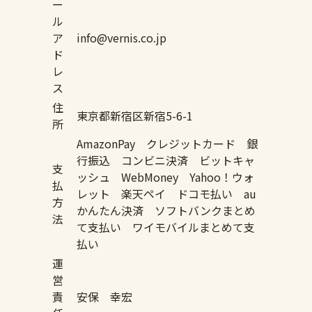
ー
ル
ア
info@vernis.co.jp
ド
レ
ス
住
東京都新宿区新宿5-6-1
所
AmazonPay クレジットカード 銀
行振込 コンビニ決済 ビットキャ
支
ッシュ WebMoney Yahoo！ウォ
払
レット 楽天ペイ ドコモ払い au
方
かんたん決済 ソフトバンクまとめ
法
て支払い ワイモバイルまとめて支
払い
運
営
責
安保 幸宏