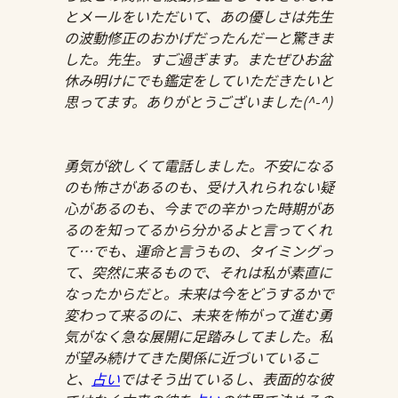
とメールをいただいて、あの優しさは先生
の波動修正のおかげだったんだーと驚きま
した。先生。すご過ぎます。またぜひお盆
休み明けにでも鑑定をしていただきたいと
思ってます。ありがとうございました(^-^)
勇気が欲しくて電話しました。不安になる
のも怖さがあるのも、受け入れられない疑
心があるのも、今までの辛かった時期があ
るのを知ってるから分かるよと言ってくれ
て…でも、運命と言うもの、タイミングっ
て、突然に来るもので、それは私が素直に
なったからだと。未来は今をどうするかで
変わって来るのに、未来を怖がって進む勇
気がなく急な展開に足踏みしてました。私
が望み続けてきた関係に近づいているこ
と、
占い
ではそう出ているし、表面的な彼