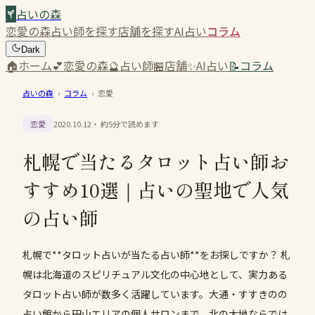
占いの森
恋愛の森
占い師を探す
店舗を探す
AI占い
コラム
Dark
🏠
ホーム
💕
恋愛の森
🔮
占い師
🏪
店舗
✨
AI占い
📝
コラム
占いの森
›
コラム
›
恋愛
恋愛
2020.10.12
・ 約
5
分で読めます
札幌で当たるタロット占い師お
すすめ10選｜占いの聖地で人気
の占い師
札幌で**タロット占いが当たる占い師**をお探しですか？ 札
幌は北海道のスピリチュアル文化の中心地として、実力ある
タロット占い師が数多く活躍しています。大通・すすきのの
占い館から円山エリアの個人サロンまで、北の大地ならでは