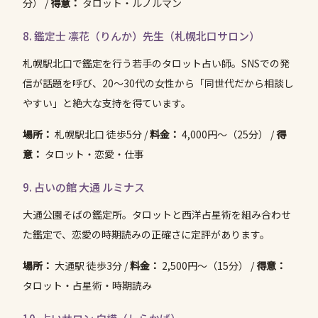
分） /
得意：
タロット・ルノルマン
8. 鑑定士 凛花（りんか）先生（札幌北口サロン）
札幌駅北口で鑑定を行う若手のタロット占い師。SNSでの発
信が話題を呼び、20〜30代の女性から「同世代だから相談し
やすい」と絶大な支持を得ています。
場所：
札幌駅北口 徒歩5分 /
料金：
4,000円〜（25分） /
得
意：
タロット・恋愛・仕事
9. 占いの館 大通 ルミナス
大通公園そばの鑑定所。タロットと西洋占星術を組み合わせ
た鑑定で、恋愛の時期読みの正確さに定評があります。
場所：
大通駅 徒歩3分 /
料金：
2,500円〜（15分） /
得意：
タロット・占星術・時期読み