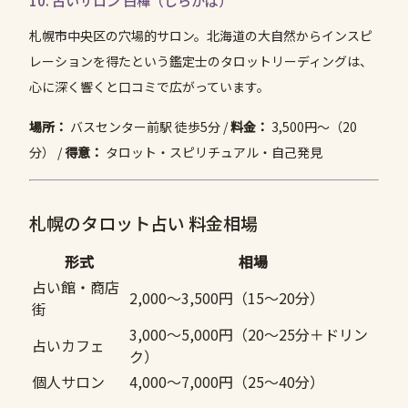
10. 占いサロン 白樺（しらかば）
札幌市中央区の穴場的サロン。北海道の大自然からインスピ
レーションを得たという鑑定士のタロットリーディングは、
心に深く響くと口コミで広がっています。
場所：
バスセンター前駅 徒歩5分 /
料金：
3,500円〜（20
分） /
得意：
タロット・スピリチュアル・自己発見
札幌のタロット占い 料金相場
形式
相場
占い館・商店
2,000〜3,500円（15〜20分）
街
3,000〜5,000円（20〜25分＋ドリン
占いカフェ
ク）
個人サロン
4,000〜7,000円（25〜40分）