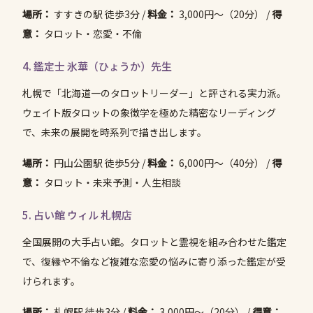
場所：
すすきの駅 徒歩3分 /
料金：
3,000円〜（20分） /
得
意：
タロット・恋愛・不倫
4. 鑑定士 氷華（ひょうか）先生
札幌で「北海道一のタロットリーダー」と評される実力派。
ウェイト版タロットの象徴学を極めた精密なリーディング
で、未来の展開を時系列で描き出します。
場所：
円山公園駅 徒歩5分 /
料金：
6,000円〜（40分） /
得
意：
タロット・未来予測・人生相談
5. 占い館 ウィル 札幌店
全国展開の大手占い館。タロットと霊視を組み合わせた鑑定
で、復縁や不倫など複雑な恋愛の悩みに寄り添った鑑定が受
けられます。
場所：
札幌駅 徒歩3分 /
料金：
3,000円〜（20分） /
得意：