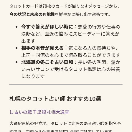
タロットカードは78枚のカードが織りなすメッセージから、
今の状況と未来の可能性
を鮮やかに映し出す占術です。
今すぐ答えがほしい時に
：恋愛の行方や仕事の
決断など、直近の悩みにスピーディーに答えが
出ます
相手の本音が見える
：気になる人の気持ちや、
上司・同僚の本心まで読み取ることができます
北海道の冬こそ占い日和
：長い冬の季節、温か
い占いサロンで受けるタロット鑑定は心の栄養
になります
札幌のタロット占い師 おすすめ10選
1. 占いの館 千里眼 札幌大通店
大通駅直結の好立地。タロットに定評のある占い師を指名予
約でき、恋愛から仕事まで幅広い相談に対応しています。