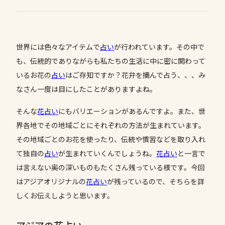
世界には色々なアイテムで
占い
が行われています。その中で
も、伝統的でありながらも私たちの生活に中に密に関わって
いるお花の
占い
はご存知ですか？花弁を摘んで占う、、、み
なさん一度は目にしたことがありますよね。
そんな
花占い
にもバリエーションがあるんですよ。また、世
界各地でその地域ごとにそれぞれの方法が生まれています。
その地域ごとのお花を使ったり、伝統や慣習などを取り入れ
て独自の
占い
が生まれていくんでしょうね。
花占い
と一言で
は言えない奥の深いものもたくさん残っている様です。今回
はアジアオリジナルの
花占い
が残っているので、そちらを詳
しくお伝えしようと思います。