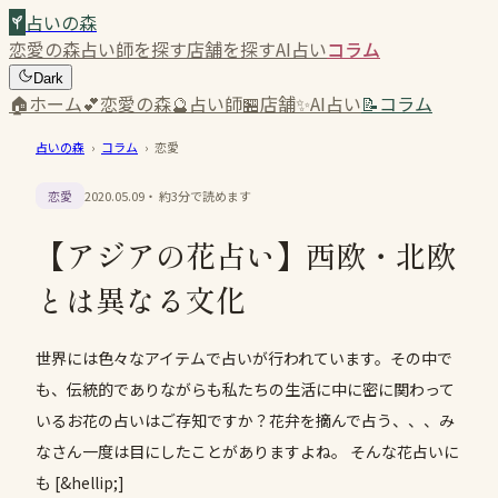
占いの森
恋愛の森
占い師を探す
店舗を探す
AI占い
コラム
Dark
🏠
ホーム
💕
恋愛の森
🔮
占い師
🏪
店舗
✨
AI占い
📝
コラム
占いの森
›
コラム
›
恋愛
恋愛
2020.05.09
・ 約
3
分で読めます
【アジアの花占い】西欧・北欧
とは異なる文化
世界には色々なアイテムで占いが行われています。その中で
も、伝統的でありながらも私たちの生活に中に密に関わって
いるお花の占いはご存知ですか？花弁を摘んで占う、、、み
なさん一度は目にしたことがありますよね。 そんな花占いに
も [&hellip;]