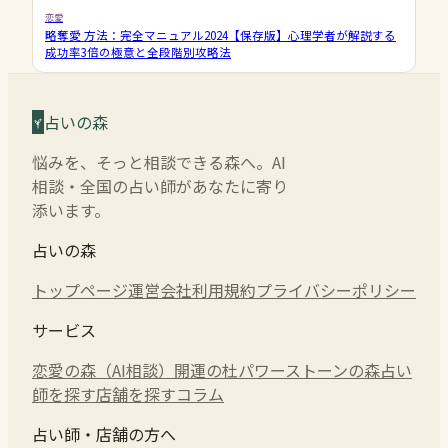
恋愛
略奪愛 方法：完全マニュアル2024【保存版】心理学者が解説する
成功率3倍の極意と全段階別攻略法
占いの森
悩みを、そっと相談できる森へ。AI
相談・全国の占い師があなたに寄り
添います。
占いの森
トップページ
運営会社
利用規約
プライバシーポリシー
サービス
恋愛の森（AI相談）
開運の杜
パワーストーンの森
占い
師を探す
店舗を探す
コラム
占い師・店舗の方へ