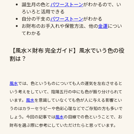
誕生月の色と
パワーストーン
がわかるので、い
ろいろと活用できる
自分の干支の
パワーストーン
がわかる
お財布のお手入れや保管方法、他の
金運
につい
てわかる
【風水×財布 完全ガイド】風水でいう色の役
割は？
風水
では、色というものについても人の運気を左右させると
いう考えをしていて、陰陽五行の中にも色が振り分けられて
います。
風水
を意識していなくても色が人に与える影響とい
うのはカラーセラピーや色彩心理などでご存知の方も多いで
しょう。今回の記事では
風水
の目線での色ということで、お
財布を選ぶ際に参考にしていただけたらと思っています。