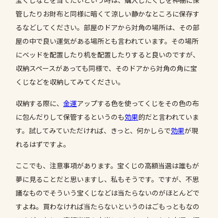
宝くじなどを当てたいという時は、購入したくじを神棚に保
管したりお財布と同様に暗くて涼しい静かなところに保存す
るなどしてください。部屋のドアから対角の場所は、その部
屋の中で良い運気がある場所とも言われています。その場所
にベッドを配置したり机を配置したりすると良いのですが、
収納スペースがあっても同様で、そのドアから対角の角に宝
くじなどを収納してみてください。
収納する際に、
金運
アップする色を使ってくじをその色の布
に包んだりして保管するというのも
効果
的だと言われていま
す。試してみていただければ、きっと、何かしらで
効果
が現
れるはずですよ。
ここでも、注意事項があります。宝くじの高額当選は誰もが
夢に見ることだと思いますし、私もそうです。ですが、不思
議なものでそういう宝くじなどは当たらないのがほとんどで
すよね。買わなければ当たらないというのはごもっともなの