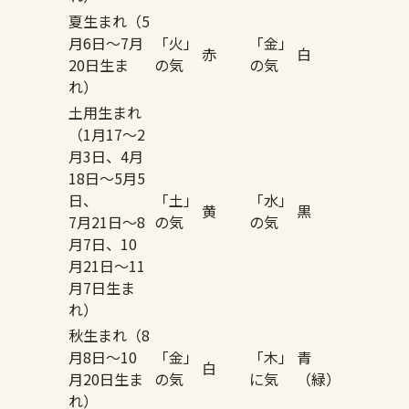
夏生まれ（5
月6日〜7月
「火」
「金」
赤
白
20日生ま
の気
の気
れ）
土用生まれ
（1月17〜2
月3日、4月
18日〜5月5
日、
「土」
「水」
黄
黒
7月21日〜8
の気
の気
月7日、10
月21日〜11
月7日生ま
れ）
秋生まれ（8
月8日〜10
「金」
「木」
青
白
月20日生ま
の気
に気
（緑）
れ）