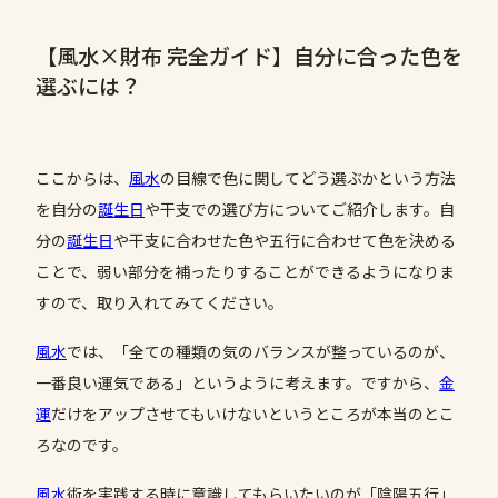
【風水×財布 完全ガイド】自分に合った色を
選ぶには？
ここからは、
風水
の目線で色に関してどう選ぶかという方法
を自分の
誕生日
や干支での選び方についてご紹介します。自
分の
誕生日
や干支に合わせた色や五行に合わせて色を決める
ことで、弱い部分を補ったりすることができるようになりま
すので、取り入れてみてください。
風水
では、「全ての種類の気のバランスが整っているのが、
一番良い運気である」というように考えます。ですから、
金
運
だけをアップさせてもいけないというところが本当のとこ
ろなのです。
風水
術を実践する時に意識してもらいたいのが「陰陽五行」