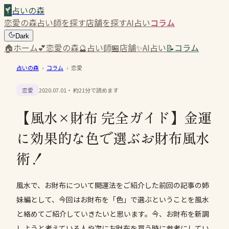
占いの森
恋愛の森
占い師を探す
店舗を探す
AI占い
コラム
Dark
🏠
ホーム
💕
恋愛の森
🔮
占い師
🏪
店舗
✨
AI占い
📝
コラム
占いの森
›
コラム
›
恋愛
恋愛
2020.07.01
・ 約
21
分で読めます
【風水×財布 完全ガイド】金運
に効果的な色で選ぶお財布風水
術！
風水で、お財布について開運法をご紹介した前回の記事の姉
妹編として、今回はお財布を「色」で選ぶということを風水
と絡めてご紹介していきたいと思います。今、お財布を新調
しようと考えている人や次にお財布を買う時に参考にしてい