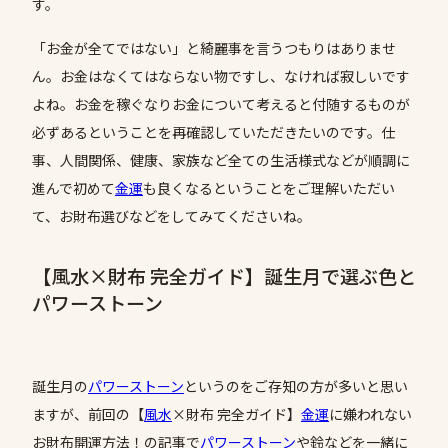
す。
「お金が全てではない」と綺麗事を言うつもりはありませ
ん。お金はなくてはならない物ですし、なければ寂しいです
よね。お金を稼ぐなりお金について考えると付随するものが
必ずあるということを再確認していただきたいのです。仕
事、人間関係、健康、家族など全ての生活様式などが順調に
進んで初めて
金運
も良くなるということをご理解いただい
て、お財布選びなどをしてみてくださいね。
【風水×財布 完全ガイド】誕生月で選ぶ色と
パワーストーン
誕生月の
パワーストーン
というのをご存知の方が多いと思い
ますが、前回の【
風水
×財布 完全ガイド】
金運
に嫌われない
お財布開運方法！の記事で
パワーストーン
や鈴などを一緒に