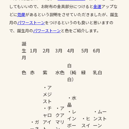
してもいいので、お財布の金具部分につけると
金運
アップな
どに
効果
があるという説明をさせていただきましたが、誕生
月の
パワーストーン
をつけるというのも良いと思いますの
で、誕生月の
パワーストーン
と色をご紹介します。
誕
生
1月
2月
3月
4月
5月
6月
月
白
色
赤
紫
水色
（純
緑
乳白
白）
・ア
メジ
・水
スト
晶
・チ
・ア
・レ
・ムー
ャロ
クア
イン
・ヒ
ンスト
・ガ
アイ
マリ
ボー
スイ
ーン
ーネ
ト
ン