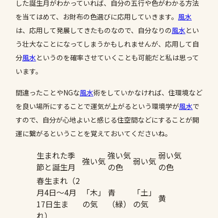
した誕生月がわかっていれば、自分の五行や色がわかる方法
を当てはめて、お財布の色選びに応用していきます。
風水
は、応用して発展してきたものなので、自分なりの
風水
とい
う壮大なことになってしまうかもしれませんが、応用して自
分
風水
というのを確率させていくことも可能だと私は思って
います。
間違ったことやNGな
風水
術をしていかなければ、住環境など
を良い場所にすることで運気が上がるという環境学が
風水
で
すので、自分が心地よいと感じる住空間などにすることが開
運に繋がるということを覚えておいてくださいね。
生まれた季
強い気
弱い気
強い気
弱い気
節と誕生月
の色
の色
春生まれ（2
月4日〜4月
「木」
青
「土」
黄
17日生ま
の気
（緑）
の気
れ）