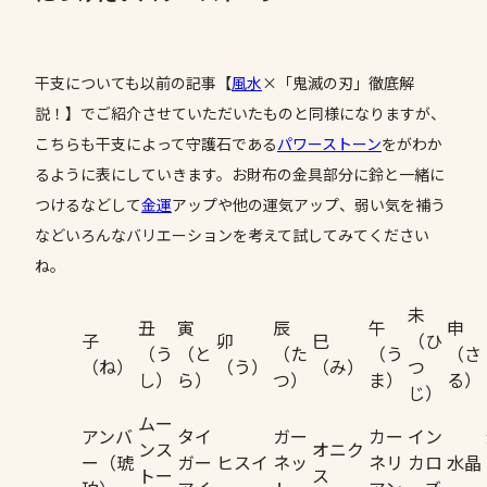
干支についても以前の記事【
風水
×「鬼滅の刃」徹底解
説！】でご紹介させていただいたものと同様になりますが、
こちらも干支によって守護石である
パワーストーン
をがわか
るように表にしていきます。お財布の金具部分に鈴と一緒に
つけるなどして
金運
アップや他の運気アップ、弱い気を補う
などいろんなバリエーションを考えて試してみてください
ね。
未
丑
寅
辰
午
申
子
卯
巳
（ひ
（う
（と
（た
（う
（さ
（ね）
（う）
（み）
つ
し）
ら）
つ）
ま）
る）
じ）
ムー
アンバ
タイ
ガー
カー
イン
ンス
オニク
ー（琥
ガー
ヒスイ
ネッ
ネリ
カロ
水晶
トー
ス