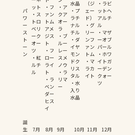
水晶
（ジ
・ラビ
ット
・フ
・ア
パ
・プ
ェー
ットヘ
・ス
ァン
クア
ワ
ラチ
ド）
アルチ
トロ
トム
オー
ー
ナル
・グ
ル
ベリ
アメ
ラ
ス
チル
リー
・マザ
ーク
ジス
・ブ
ト
・ダ
ンフ
ーオブ
オー
ト
ルー
ー
イヤ
ァン
パール
ツ
・フ
レー
ン
モン
トム
・ホワ
・紅
ロー
スメ
ドク
・マ
イトガ
ルチ
ライ
ノウ
リス
ラカ
ーデン
ル
ト
・ラ
タル
イト
クォー
・ラ
リマ
・水
ツ
ベン
ー
入り
ダー
水晶
ヒス
イ
誕
生
7月
8月
9月
10月
11月
12月