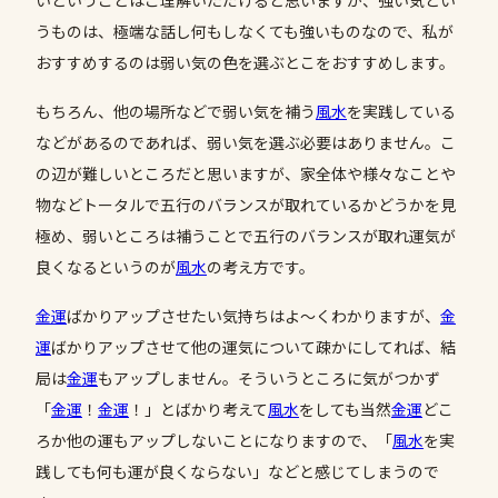
いということはご理解いただけると思いますが、強い気とい
うものは、極端な話し何もしなくても強いものなので、私が
おすすめするのは弱い気の色を選ぶとこをおすすめします。
もちろん、他の場所などで弱い気を補う
風水
を実践している
などがあるのであれば、弱い気を選ぶ必要はありません。こ
の辺が難しいところだと思いますが、家全体や様々なことや
物などトータルで五行のバランスが取れているかどうかを見
極め、弱いところは補うことで五行のバランスが取れ運気が
良くなるというのが
風水
の考え方です。
金運
ばかりアップさせたい気持ちはよ〜くわかりますが、
金
運
ばかりアップさせて他の運気について疎かにしてれば、結
局は
金運
もアップしません。そういうところに気がつかず
「
金運
！
金運
！」とばかり考えて
風水
をしても当然
金運
どこ
ろか他の運もアップしないことになりますので、「
風水
を実
践しても何も運が良くならない」などと感じてしまうので