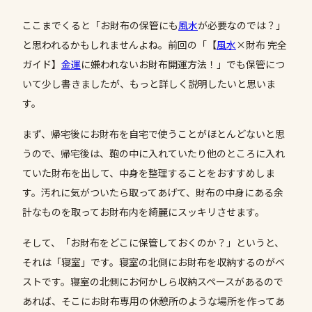
ここまでくると「お財布の保管にも
風水
が必要なのでは？」
と思われるかもしれませんよね。前回の「【
風水
×財布 完全
ガイド】
金運
に嫌われないお財布開運方法！」でも保管につ
いて少し書きましたが、もっと詳しく説明したいと思いま
す。
まず、帰宅後にお財布を自宅で使うことがほとんどないと思
うので、帰宅後は、鞄の中に入れていたり他のところに入れ
ていた財布を出して、中身を整理することをおすすめしま
す。汚れに気がついたら取ってあげて、財布の中身にある余
計なものを取ってお財布内を綺麗にスッキリさせます。
そして、「お財布をどこに保管しておくのか？」というと、
それは「寝室」です。寝室の北側にお財布を収納するのがベ
ストです。寝室の北側にお何かしら収納スペースがあるので
あれば、そこにお財布専用の休憩所のような場所を作ってあ