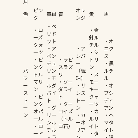
月
ピン
オレ
色
黄緑
青
黄
黒
ク
ンジ
・ペ
・ロ
・金
リド
ーズ
針ル
ット
・オ
クォ
チル
・ア
・ア
ニク
ーツ
・シ
ベン
ンバ
ス
・ピ
・ラピ
トリ
チュ
ー
・黒
ンク
スラズ
ン
パ
リン
（琥
ルチ
トル
リ
・ス
ワ
・モ
珀）
ル
マリ
・ソー
モー
ー
ルダ
・サ
・オ
ン
ダライ
キー
ス
バイ
ンス
ブシ
・ピ
ト
クォ
ト
ト
トー
ディ
ンク
・ター
ーツ
ー
・グ
ン
アン
オパ
コイズ
・カ
ン
リー
・カ
・ヘ
ール
（トル
ルサ
ンル
ーネ
マタ
・ロ
コ石）
イト
チル
リア
イト
ード
・タ
・ラ
ン
・隕