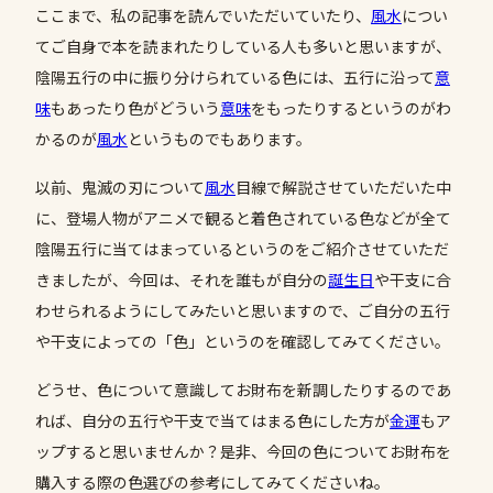
ここまで、私の記事を読んでいただいていたり、
風水
につい
てご自身で本を読まれたりしている人も多いと思いますが、
陰陽五行の中に振り分けられている色には、五行に沿って
意
味
もあったり色がどういう
意味
をもったりするというのがわ
かるのが
風水
というものでもあります。
以前、鬼滅の刃について
風水
目線で解説させていただいた中
に、登場人物がアニメで観ると着色されている色などが全て
陰陽五行に当てはまっているというのをご紹介させていただ
きましたが、今回は、それを誰もが自分の
誕生日
や干支に合
わせられるようにしてみたいと思いますので、ご自分の五行
や干支によっての「色」というのを確認してみてください。
どうせ、色について意識してお財布を新調したりするのであ
れば、自分の五行や干支で当てはまる色にした方が
金運
もア
ップすると思いませんか？是非、今回の色についてお財布を
購入する際の色選びの参考にしてみてくださいね。