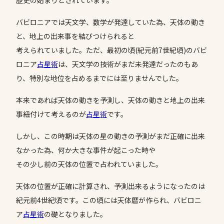
歴史の始まりとされています。
バビロニアでは天文学、数学が発達していた為、天体の動き
と、地上の出来事を結びつけられると
考えられていました。ただ、最初の頃(紀元前7世紀頃)のバビ
ロニア
占星術
は、天文学の技術がまだ未発達だったのもあ
り、特別な地位を占めるまでには至りませんでした。
本来であれば天体の動きを予測し、天体の動きと地上の出来
事紐付けて考えるのが
占星術
です。
しかし、この時期は天体の星の動きの予測がまだ正確に出来
なかった為、何か大きな事件が起こった時や
その少し前の天体の位置で占われていました。
天体の位置が正確に計算され、予測出来るようになったのは
紀元前4世紀頃です。この頃には天体暦が作られ、バビロニ
ア
占星術
の礎となりました。