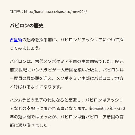
引用元：http://hanataba.cc/kaisetsu/mei/004/
バビロンの歴史
占星術
の起源を探る前に、バビロンとアッシリアについて探
ってみましょう。
バビロンは、古代メソポタミア王国の主要国家でした。紀元
前18世紀にハンムラビが一大帝国を築いた頃に、バビロンは
一度目の最盛期を迎え、メソポタミア南部はバビロニア地方
と呼ばれるようになります。
ハンムラビの息子の代になると衰退し、バビロンはアッシリ
アなどの支配下に置かれる事となります。紀元前612年～320
年の短い間ではあったが、バビロンは新バビロニア帝国の首
都に返り咲きました。