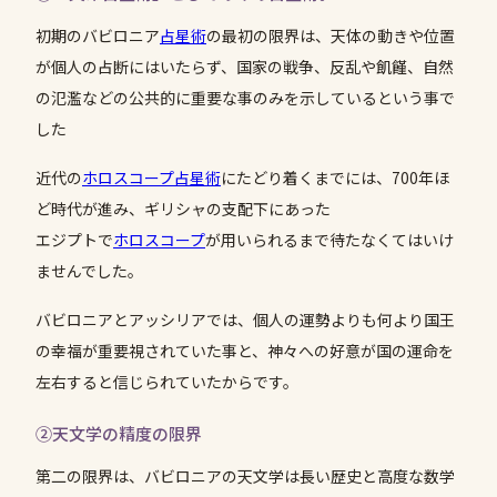
初期のバビロニア
占星術
の最初の限界は、天体の動きや位置
が個人の占断にはいたらず、国家の戦争、反乱や飢饉、自然
の氾濫などの公共的に重要な事のみを示しているという事で
した
近代の
ホロスコープ
占星術
にたどり着くまでには、700年ほ
ど時代が進み、ギリシャの支配下にあった
エジプトで
ホロスコープ
が用いられるまで待たなくてはいけ
ませんでした。
バビロニアとアッシリアでは、個人の運勢よりも何より国王
の幸福が重要視されていた事と、神々への好意が国の運命を
左右すると信じられていたからです。
②天文学の精度の限界
第二の限界は、バビロニアの天文学は長い歴史と高度な数学