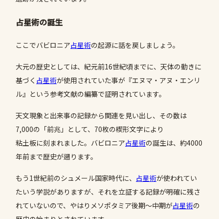
占星術の誕生
ここでバビロニア
占星術
の起源に話を戻しましょう。
大元の歴史としては、紀元前16世紀頃までに、天体の動きに
基づく
占星術
が使用されていた事が『エヌマ・アヌ・エンリ
ル』という参考文献の編纂で証明されています。
天文現象と出来事の記録から関連を見い出し、その数は
7,000の「前兆」として、70枚の楔形文字により
粘土板に刻まれました。バビロニア
占星術
の誕生は、約4000
年前まで歴史が遡ります。
もう1世紀前のシュメール国家時代に、
占星術
が使われてい
たいう学説がありますが、それを立証する記録が明確に残さ
れていないので、やはりメソポタミア後期～中期が
占星術
の