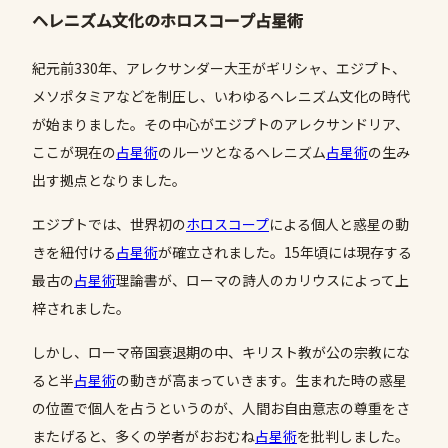
ヘレニズム文化のホロスコープ占星術
紀元前330年、アレクサンダー大王がギリシャ、エジプト、
メソポタミアなどを制圧し、いわゆるヘレニズム文化の時代
が始まりました。その中心がエジプトのアレクサンドリア、
ここが現在の
占星術
のルーツとなるヘレニズム
占星術
の生み
出す拠点となりました。
エジプトでは、世界初の
ホロスコープ
による個人と惑星の動
きを紐付ける
占星術
が確立されました。15年頃には現存する
最古の
占星術
理論書が、ローマの詩人のカリウスによって上
梓されました。
しかし、ローマ帝国衰退期の中、キリスト教が公の宗教にな
ると半
占星術
の動きが高まっていきます。生まれた時の惑星
の位置で個人を占うというのが、人間お自由意志の尊重をさ
またげると、多くの学者がおおむね
占星術
を批判しました。