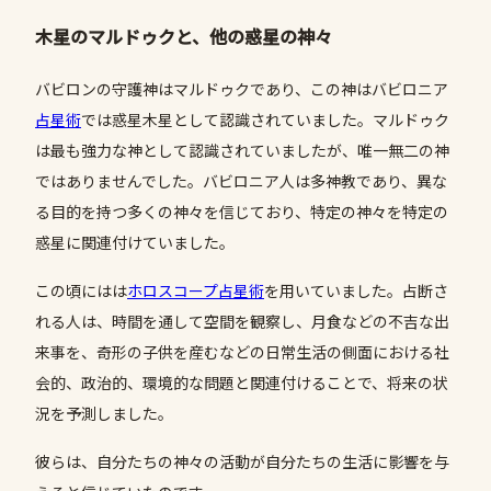
木星のマルドゥクと、他の惑星の神々
バビロンの守護神はマルドゥクであり、この神はバビロニア
占星術
では惑星木星として認識されていました。マルドゥク
は最も強力な神として認識されていましたが、唯一無二の神
ではありませんでした。バビロニア人は多神教であり、異な
る目的を持つ多くの神々を信じており、特定の神々を特定の
惑星に関連付けていました。
この頃にはは
ホロスコープ
占星術
を用いていました。占断さ
れる人は、時間を通して空間を観察し、月食などの不吉な出
来事を、奇形の子供を産むなどの日常生活の側面における社
会的、政治的、環境的な問題と関連付けることで、将来の状
況を予測しました。
彼らは、自分たちの神々の活動が自分たちの生活に影響を与