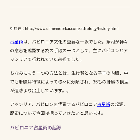
引用元：http://www.unmeinosekai.com/astrology/history.html
占星術
は、バビロニア文化の重要な一派でした。祭司が神々
の意志を確認する為の手段の一つとして、主にバビロンとア
ッシリアで行われていた占術でした。
ちなみにもう一つの方法とは、生け贄となる子羊の内臓、中
でも肝臓は特徴によって様々に分類され、36もの肝臓の模型
が遺跡より出土しています。。
アッシリア、バビロンを代表するバビロニア
占星術
の起源、
歴史について今回は探っていきたいと思います。
バビロニア占星術の起源