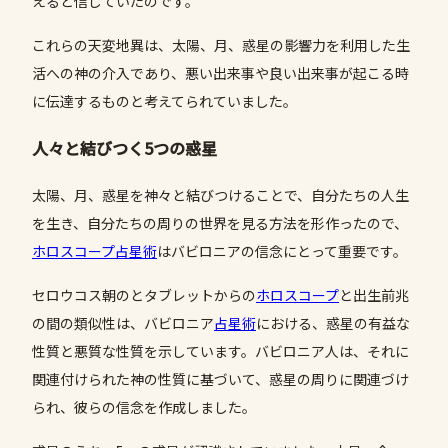
えると信じていたのです。
これらの天変地異は、太陽、月、惑星の影響力を利用した生
活への神の介入であり、悪い出来事や良い出来事が起こる時
に伝達するものと考えてられていました。
人々と結びつく5つの惑星
太陽、月、惑星を神々と結びつけることで、自分たちの人生
を生き、自分たちの周りの世界を見る方法を形作ったので、
ホロスコープ
占星術
はバビロニアの信念にとって重要です。
セロウコス朝のとタブレットからの
ホロスコープ
と出生前兆
の間の類似性は、バビロニア
占星術
における、惑星の有益な
性質と悪質な性質を示しています。バビロニア人は、それに
関連付けられた神の性質に基づいて、惑星の周りに関連づけ
られ、彼らの信念を作成しました。