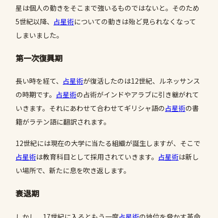
星は個人の動きをそこまで強いるものではないと。そのため
5世紀以降、
占星術
についての動きは殆ど見られなくなって
しまいました。
第一次復興期
長い時を経て、
占星術
が復活したのは12世紀、ルネッサンス
の時期です。
占星術
の占術がインドやアラブに引き継がれて
いきます。それにあわせて合わせてギリシャ語の
占星術
の書
籍がラテン語に翻訳されます。
12世紀には現在の大学に当たる組織が誕生しますが、そこで
占星術
は教育科目として採用されていきます。
占星術
は新し
い場所で、新たに息を吹き返します。
衰退期
しかし、17世紀に入るともう一度
占星術
の地位を脅かす革命