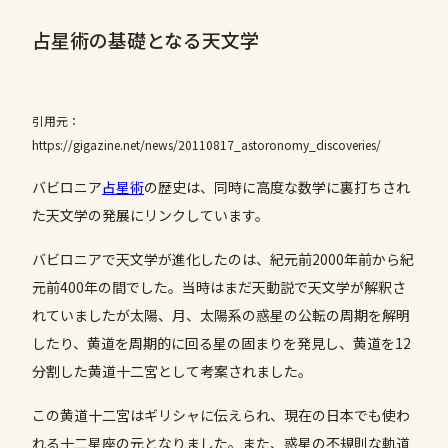
占星術の基礎となる天文学
引用元：
https://gigazine.net/news/20110817_astoronomy_discoveries/
バビロニア
占星術
の歴史は、同時に高度な数学に裏打ちされ
た天文学の発展にリンクしています。
バビロニアで天文学が進化したのは、紀元前2000年前から紀
元前400年の間でした。当時はまだ天動説で天文学が解釈さ
れていましたが太陽、月、太陽系の惑星の公転の周期を解明
したり、黄道を周期的に回る星の固まりを発見し、黄道を12
分割した黄道十二宮として考案されました。
この黄道十二宮はギリシャに伝えられ、現在の日本でも使わ
れる十二星座の元となりました。また、惑星の不規則な軌道