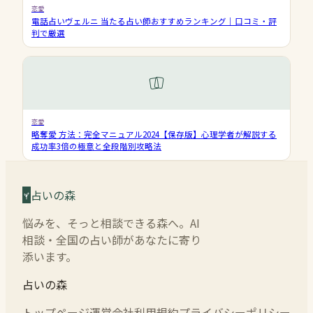
恋愛
電話占いヴェルニ 当たる占い師おすすめランキング｜口コミ・評
判で厳選
恋愛
略奪愛 方法：完全マニュアル2024【保存版】心理学者が解説する
成功率3倍の極意と全段階別攻略法
占いの森
悩みを、そっと相談できる森へ。AI
相談・全国の占い師があなたに寄り
添います。
占いの森
トップページ
運営会社
利用規約
プライバシーポリシー