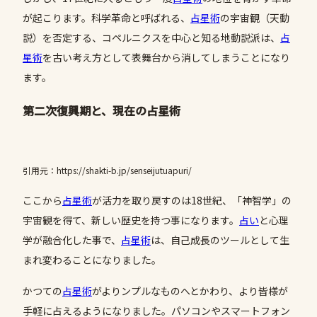
が起こります。科学革命と呼ばれる、
占星術
の宇宙観（天動
説）を否定する、コペルニクスを中心と知る地動説派は、
占
星術
を古い考え方として表舞台から消してしまうことになり
ます。
第二次復興期と、現在の占星術
引用元：https://shakti-b.jp/senseijutuapuri/
ここから
占星術
が活力を取り戻すのは18世紀、「神智学」の
宇宙観を得て、新しい歴史を持つ事になります。
占い
と心理
学が融合化した事で、
占星術
は、自己成長のツールとして生
まれ変わることになりました。
かつての
占星術
がよりンプルなものへとかわり、より皆様が
手軽に占えるようになりました。パソコンやスマートフォン