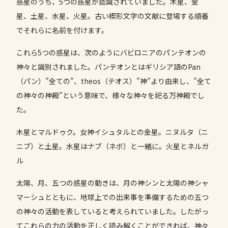
惑星のうち、5つの惑星が認識されていました。木星、金
星、土星、水星、火星。古い楔形文字の文献に登場する順番
でそれらに名前を付けます。
これら5つの惑星は、次のようにバビロニアのパンテオンの
神々と識別されました。パンテオンとはギリシア語のPan
（パン）”全ての”、theos（テオス）”神”より由来し、”全て
の神々の神殿”という意味で、様々な神々を祀る万神殿でし
た。
木星とマルドゥク。女神イシュタルとの金星。ニヌルタ（ニ
ニブ）と土星。水星はナブ（ネボ）と一緒に。火星とネルガ
ル
太陽、月、五つの惑星の動きは、月の神シンと太陽の神シャ
マーシュとともに、地球上での出来事を準備するための五つ
の神々の活動を表していると考えられていました。したがっ
てこれらの力の活動を正しく読み解くことができれば、神々