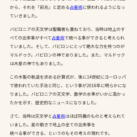
から、それを「前兆」と定める
占星術
に使われるようになっ
ていきました。
バビロニアの天文学は聖職者も兼ねており、当時は地上のす
べての出来事がすべて
占星術
で統べる事ができると考えられ
ていました。そして、バビロンにとって絶大な力を持つのが
マルドゥク。バビロンの神でありました。また、マルドゥク
は木星の神でもありました。
この木製の軌道を求める計算式が、後に14世紀にヨーロッパ
で使われていた手法と同じ、という事が2016年に明らかにな
りました。バビロニアの天文学、数学の水準がいかに高かっ
たかを示す、歴史的なニュースになりました。
さて、当時は天文学と
占星術
はほぼ同義のものと考えられて
いました。星の動きで地上の全ての出来事を
統べる事ができる、というのもその考えの現れです。