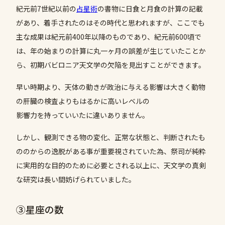
紀元前7世紀以前の
占星術
の書物に日食と月食の計算の記載
があり、着手されたのはその時代と思われますが、ここでも
主な成果は紀元前400年以降のものであり、紀元前600頃で
は、年の始まりの計算に丸一ヶ月の誤差が生じていたことか
ら、初期バビロニア天文学の欠陥を見出すことができます。
早い時期より、天体の動きが政治に与える影響は大きく動物
の肝臓の検査よりもはるかに高いレベルの
影響力を持っていいたに違いありません。
しかし、観測できる物の変化、正常な状態と、判断されたも
ののからの逸脱がある事が重要視されていた為、祭司が純粋
に実用的な目的のために必要とされる以上に、天文学の真剣
な研究は長い間妨げられていました。
③星座の数