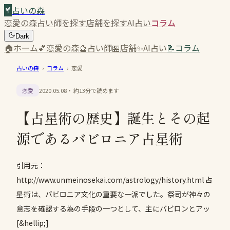
占いの森
恋愛の森
占い師を探す
店舗を探す
AI占い
コラム
Dark
🏠
ホーム
💕
恋愛の森
🔮
占い師
🏪
店舗
✨
AI占い
📝
コラム
占いの森
›
コラム
›
恋愛
恋愛
2020.05.08
・ 約
13
分で読めます
【占星術の歴史】誕生とその起
源であるバビロニア占星術
引用元：
http://www.unmeinosekai.com/astrology/history.html 占
星術は、バビロニア文化の重要な一派でした。祭司が神々の
意志を確認する為の手段の一つとして、主にバビロンとアッ
[&hellip;]