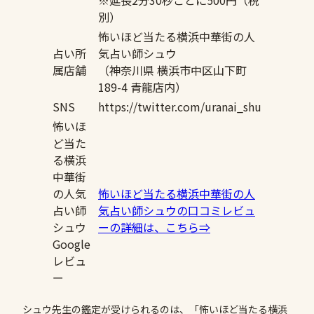
※延長2分30秒ごとに500円（税
別）
怖いほど当たる横浜中華街の人
占い所
気占い師シュウ
属店舗
（神奈川県 横浜市中区山下町
189-4 青龍店内）
SNS
https://twitter.com/uranai_shu
怖いほ
ど当た
る横浜
中華街
の人気
怖いほど当たる横浜中華街の人
占い師
気占い師シュウの口コミレビュ
シュウ
ーの詳細は、こちら⇒
Google
レビュ
ー
シュウ先生の鑑定が受けられるのは、「怖いほど当たる横浜