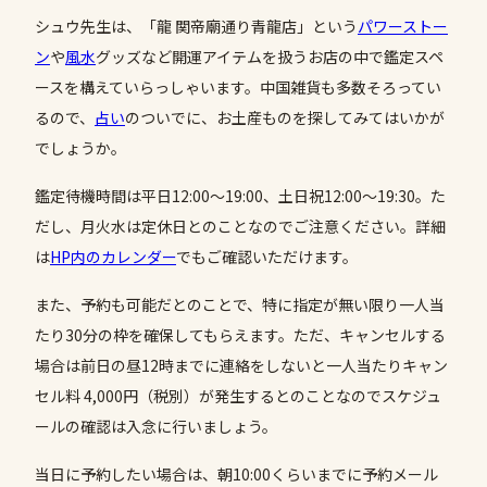
シュウ先生は、「龍 関帝廟通り青龍店」という
パワーストー
ン
や
風水
グッズなど開運アイテムを扱うお店の中で鑑定スペ
ースを構えていらっしゃいます。中国雑貨も多数そろってい
るので、
占い
のついでに、お土産ものを探してみてはいかが
でしょうか。
鑑定待機時間は平日12:00～19:00、土日祝12:00～19:30。た
だし、月火水は定休日とのことなのでご注意ください。詳細
は
HP内のカレンダー
でもご確認いただけます。
また、予約も可能だとのことで、特に指定が無い限り一人当
たり30分の枠を確保してもらえます。ただ、キャンセルする
場合は前日の昼12時までに連絡をしないと一人当たりキャン
セル料 4,000円（税別）が発生するとのことなのでスケジュ
ールの確認は入念に行いましょう。
当日に予約したい場合は、朝10:00くらいまでに予約メール