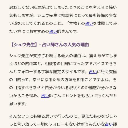
思わしくない結果が出てしまったときのことを考えると怖い
気もしますが、シュウ先生は相談者にとって最も後悔の少な
い道を示してくれるとのこと。「本物」の
占い
を体験してみ
たい方にはおすすめの
占い
師さんです。
【シュウ先生】- 占い師さんの人気の理由
シュウ先生が支持され続ける最大の理由は、震えあがてしま
うほどの的中率と、相談者の目線に立ったアドバイスできち
んとフォローする丁寧な鑑定スタイルです。
占い
に行く究極
の目的って、幸せになるための方法を知ることですよね。そ
の目指すべき幸せと自分が今いる現状との距離感が分からな
いからこそ悩み、
占い
師さんにヒントをもらいに行くんだと
思います。
そんなワラにも縋る思いで行ったのに、見えたものをぴしゃ
っと言い放って一切のフォローもない辻斬りみたいな
占い
師