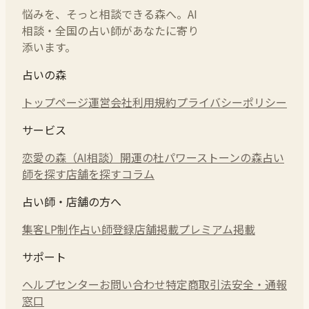
悩みを、そっと相談できる森へ。AI
相談・全国の占い師があなたに寄り
添います。
占いの森
トップページ
運営会社
利用規約
プライバシーポリシー
サービス
恋愛の森（AI相談）
開運の杜
パワーストーンの森
占い
師を探す
店舗を探す
コラム
占い師・店舗の方へ
集客LP制作
占い師登録
店舗掲載
プレミアム掲載
サポート
ヘルプセンター
お問い合わせ
特定商取引法
安全・通報
窓口