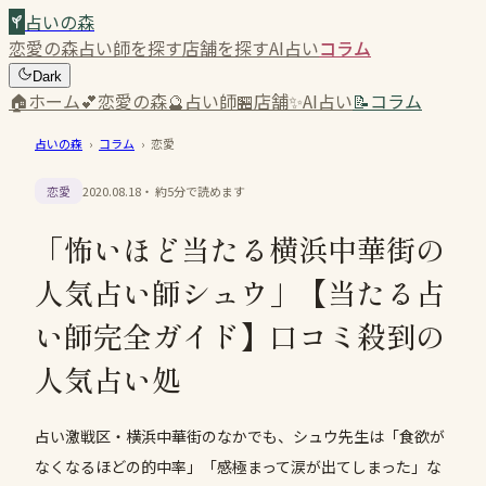
占いの森
恋愛の森
占い師を探す
店舗を探す
AI占い
コラム
Dark
🏠
ホーム
💕
恋愛の森
🔮
占い師
🏪
店舗
✨
AI占い
📝
コラム
占いの森
›
コラム
›
恋愛
恋愛
2020.08.18
・ 約
5
分で読めます
「怖いほど当たる横浜中華街の
人気占い師シュウ」【当たる占
い師完全ガイド】口コミ殺到の
人気占い処
占い激戦区・横浜中華街のなかでも、シュウ先生は「食欲が
なくなるほどの的中率」「感極まって涙が出てしまった」な