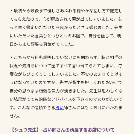
・
最初から最後まで優しさあふれる穏やかな話し方で鑑定し
てもらえたので、心が解放されて涙が出てしまいました。も
っと早く鑑定いただけたら良かったとさえ感じました。先生
にいただいた言葉ひとつひとつのお陰で、自分を信じて、明
日からまた頑張る勇気がでました。
・
こちらから何も説明していないにも関わらず、私と相手の
状況や気持ちについて全てすべて言い当てられてしまい、毎
度ながらびっくりしてしまいました。不安のあまりくじけそ
うになっていたのですが、先生が背中を押しくれたおかげで
自分の思うまま頑張る気力が湧きました。先生は思わしくな
い結果がでても的確なアドバイスを下さるのでありがたいで
す。こんなに信頼できる
占い
師さんにはもうお目にかかれま
せん。
【シュウ先生】-占い師さんの所属するお店について