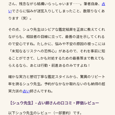
さん、残念ながら結構いらっしゃいます……。筆者自身、
占
い
でさらに悩みが迷宮入りしてしまったこと、数限りなくあ
ります（笑）。
その点、シュウ先生はシビアな鑑定結果を正直に教えてくれ
ながらも、相談者の目線に立って、最善の道を示してくれる
ので安心ですね。たしかに、悩みや不安の原因の根っこには
「未知なるリスクへの恐怖心」があるので、それを事前に知
ることができて、しかも対処するための最善策まで教えても
らえるなら、あとは行動・前進あるのみですよね！
確かな実力と懇切丁寧な鑑定スタイルから、驚異のリピート
率を誇るシュウ先生。予約がなかなか取れないのも納得の超
実力派の
占い
師さんですね。
【シュウ先生】- 占い師さんの口コミ・評価レビュー
以下シュウ先生のレビュー（一部要約）です。