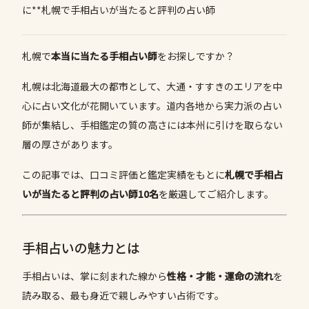
に**札幌で手相占いが当たると評判の占い師
札幌で
本当に当たる手相占い師
をお探しですか？
札幌は北海道最大の都市として、大通・すすきのエリアを中
心に占い文化が花開いています。道内各地から実力派の占い
師が集結し、手相鑑定の質の高さには本州に引けを取らない
層の厚さがあります。
この記事では、口コミ評価と鑑定実績をもとに
札幌で手相占
いが当たると評判の占い師10名
を厳選してご紹介します。
手相占いの魅力とは
手相占いは、掌に刻まれた線から
性格・才能・運命の流れ
を
読み取る、最も身近で親しみやすい占術です。