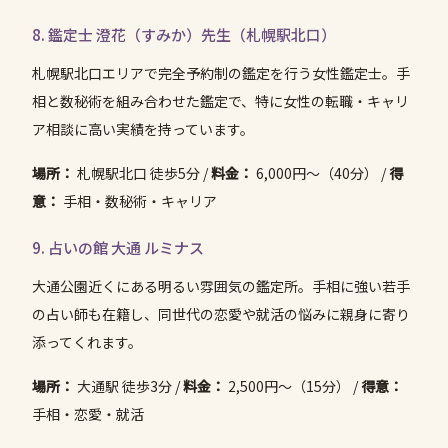
8. 鑑定士 澄花（すみか）先生（札幌駅北口）
札幌駅北口エリアで完全予約制の鑑定を行う女性鑑定士。手
相と数秘術を組み合わせた鑑定で、特に女性の転職・キャリ
ア相談に高い実績を持っています。
場所：
札幌駅北口 徒歩5分 /
料金：
6,000円〜（40分） /
得
意：
手相・数秘術・キャリア
9. 占いの館 大通 ルミナス
大通公園近くにある明るい雰囲気の鑑定所。手相に強い若手
の占い師も在籍し、同世代の恋愛や就活の悩みに親身に寄り
添ってくれます。
場所：
大通駅 徒歩3分 /
料金：
2,500円〜（15分） /
得意：
手相・恋愛・就活