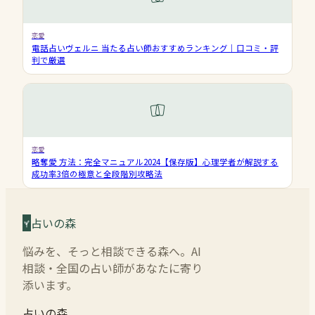
恋愛
電話占いヴェルニ 当たる占い師おすすめランキング｜口コミ・評
判で厳選
恋愛
略奪愛 方法：完全マニュアル2024【保存版】心理学者が解説する
成功率3倍の極意と全段階別攻略法
占いの森
悩みを、そっと相談できる森へ。AI
相談・全国の占い師があなたに寄り
添います。
占いの森