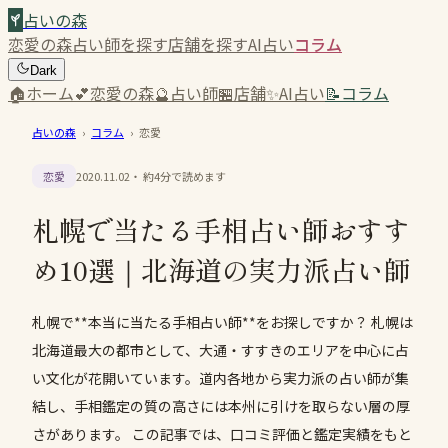
占いの森
恋愛の森
占い師を探す
店舗を探す
AI占い
コラム
Dark
🏠
ホーム
💕
恋愛の森
🔮
占い師
🏪
店舗
✨
AI占い
📝
コラム
占いの森
›
コラム
›
恋愛
恋愛
2020.11.02
・ 約
4
分で読めます
札幌で当たる手相占い師おすす
め10選｜北海道の実力派占い師
札幌で**本当に当たる手相占い師**をお探しですか？ 札幌は
北海道最大の都市として、大通・すすきのエリアを中心に占
い文化が花開いています。道内各地から実力派の占い師が集
結し、手相鑑定の質の高さには本州に引けを取らない層の厚
さがあります。 この記事では、口コミ評価と鑑定実績をもと