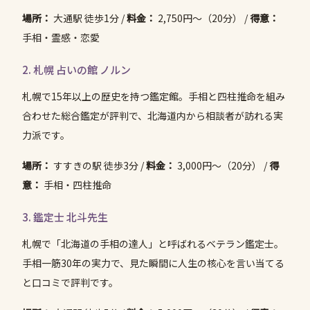
場所：
大通駅 徒歩1分 /
料金：
2,750円〜（20分） /
得意：
手相・霊感・恋愛
2. 札幌 占いの館 ノルン
札幌で15年以上の歴史を持つ鑑定館。手相と四柱推命を組み
合わせた総合鑑定が評判で、北海道内から相談者が訪れる実
力派です。
場所：
すすきの駅 徒歩3分 /
料金：
3,000円〜（20分） /
得
意：
手相・四柱推命
3. 鑑定士 北斗先生
札幌で「北海道の手相の達人」と呼ばれるベテラン鑑定士。
手相一筋30年の実力で、見た瞬間に人生の核心を言い当てる
と口コミで評判です。