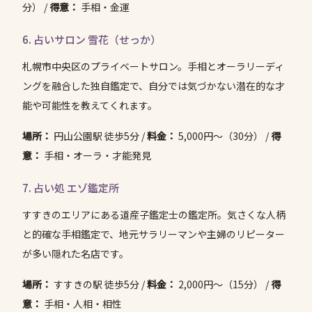
分） /
得意：
手相・金運
6. 占いサロン 雪花（せっか）
札幌市中央区のプライベートサロン。手相とオーラリーディ
ングを融合した独自鑑定で、自分では気づかない潜在的な才
能や可能性を教えてくれます。
場所：
円山公園駅 徒歩5分 /
料金：
5,000円〜（30分） /
得
意：
手相・オーラ・才能発見
7. 占い処 エゾ鑑定所
すすきのエリアにある道産子鑑定士の鑑定所。気さくな人柄
と的確な手相鑑定で、地元サラリーマンや主婦のリピーター
が多い隠れた名店です。
場所：
すすきの駅 徒歩5分 /
料金：
2,000円〜（15分） /
得
意：
手相・人相・相性