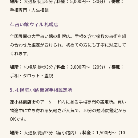
場所：
大通駅 徒歩5分 /
料金：
5,000円〜（30分） /
得意：
手相専門・人生相談
4. 占い館 ウィル 札幌店
全国展開の大手占い館の札幌店。手相を含む複数の占術を組
み合わせた鑑定が受けられ、初めての方にも丁寧に対応して
くれます。
場所：
札幌駅 徒歩3分 /
料金：
3,000円〜（20分） /
得意：
手相・タロット・霊視
5. 札幌 狸小路 開運手相鑑定所
狸小路商店街のアーケード内にある手相専門の鑑定所。買い
物途中に立ち寄れる気軽さが人気で、10分の短時間鑑定から
OKです。
場所：
大通駅 徒歩3分（狸小路内） /
料金：
1,500円〜（10