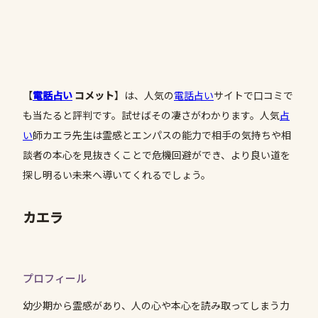
【
電話占い
コメット
】は、人気の
電話占い
サイトで口コミで
も当たると評判です。試せばその凄さがわかります。人気
占
い
師カエラ先生は霊感とエンパスの能力で相手の気持ちや相
談者の本心を見抜きくことで危機回避ができ、より良い道を
探し明るい未来へ導いてくれるでしょう。
カエラ
プロフィール
幼少期から霊感があり、人の心や本心を読み取ってしまう力