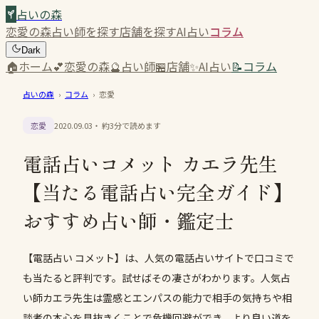
占いの森
恋愛の森
占い師を探す
店舗を探す
AI占い
コラム
Dark
🏠
ホーム
💕
恋愛の森
🔮
占い師
🏪
店舗
✨
AI占い
📝
コラム
占いの森
›
コラム
›
恋愛
恋愛
2020.09.03
・ 約
3
分で読めます
電話占いコメット カエラ先生
【当たる電話占い完全ガイド】
おすすめ占い師・鑑定士
【電話占い コメット】は、人気の電話占いサイトで口コミで
も当たると評判です。試せばその凄さがわかります。人気占
い師カエラ先生は霊感とエンパスの能力で相手の気持ちや相
談者の本心を見抜きくことで危機回避ができ、より良い道を