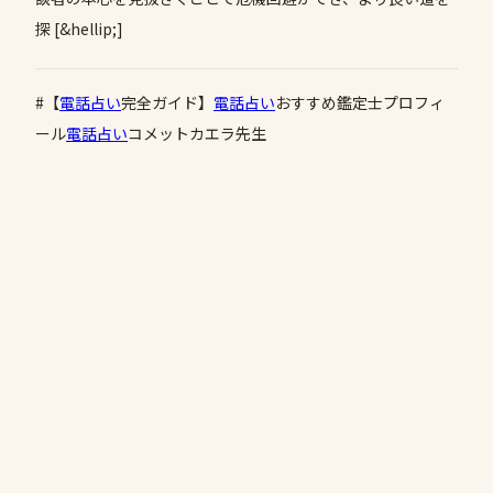
探 [&hellip;]
#【
電話占い
完全ガイド】
電話占い
おすすめ鑑定士プロフィ
ール
電話占い
コメットカエラ先生