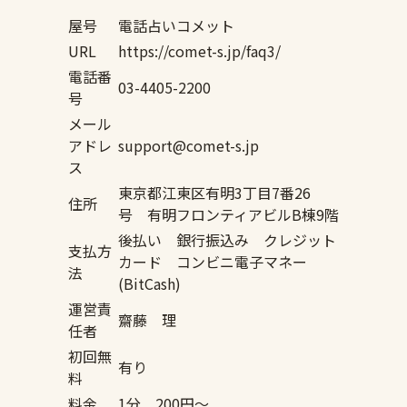
屋号
電話占いコメット
URL
https://comet-s.jp/faq3/
電話番
03-4405-2200
号
メール
アドレ
support@comet-s.jp
ス
東京都江東区有明3丁目7番26
住所
号 有明フロンティアビルB棟9階
後払い 銀行振込み クレジット
支払方
カード コンビニ電子マネー
法
(BitCash)
運営責
齋藤 理
任者
初回無
有り
料
料金
1分 200円〜