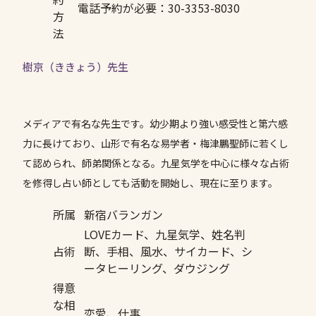
電話予約が必要：30-3353-8030
方
法
樹京（ききょう）先生
メディアで有名な先生です。幼少期より強い感受性と第六感
力に長けており、山形で有名な易学者・梅津鵬聖師に若くし
て認められ、師弟関係となる。九星気学を中心に様々な占術
を修得し占い師としても活動を開始し、現在に至ります。
所属
新宿バランガン
LOVEカード、九星気学、姓名判
占術
断、手相、風水、サイカード、シ
ータヒーリング、ダウジング
得意
な相
恋愛、仕事