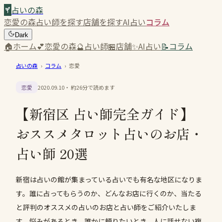
占いの森
恋愛の森
占い師を探す
店舗を探す
AI占い
コラム
Dark
🏠
ホーム
💕
恋愛の森
🔮
占い師
🏪
店舗
✨
AI占い
📝
コラム
占いの森
›
コラム
›
恋愛
恋愛
2020.09.10
・ 約
26
分で読めます
【新宿区 占い師完全ガイド】
おススメタロット占いのお店・
占い師 20選
新宿は占いの館が集まっている占いでも有名な地区になりま
す。誰に占ってもらうのか、どんなお店に行くのか、当たる
と評判のオススメの占いのお店と占い師をご紹介いたしま
す。悩みがあるとき、誰かに頼りたいとき、人に話せない複