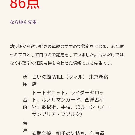
86点
ならゆん先生
幼少期から占い好きの母親のすすめで鑑定をはじめ、36年間
セミプロとして口コミで鑑定をしていました。占いだけでは
なく心理学の知識も持ち合わせた信頼できる先生です。
所
占いの館 WILL（ウィル） 東京新宿
属
店
トートタロット、ライダータロッ
占
ト、ルノルマンカード、西洋占星
術
術、数秘術、手相、33ルーン（ノー
ザンブリア・フソルク）
得
意
恋愛全般、相手の気持ち、仕事運、