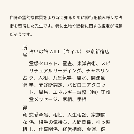
自身の霊的な体質をより深く知るために修行を積み様々な占
術を習得した先生です。特に土地や建物に関する鑑定が得意
だそうです。
所
占いの館 WILL（ウィル） 東京新宿店
属
霊感タロット、霊査、東洋占術、スピ
リチュアルリーディング、チャネリン
占
グ、人相、九星気学、風水、開運氣
術
学、夢診断鑑定、バビロニアタロッ
ト、周易、エネルギー調整（物）守護
霊メッセージ、家相、手相
得
意
恋愛全般、相性、人生相談、家族関
な
係、相手の気持ち、人間関係、引っ越
相
し、仕事関係、経営相談、金運、健