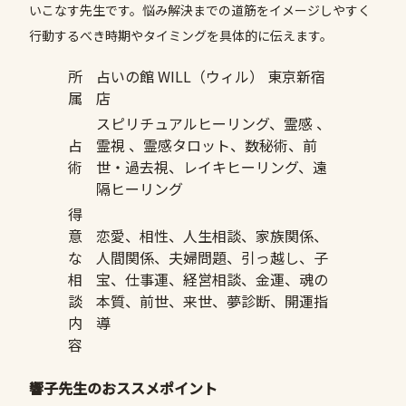
いこなす先生です。悩み解決までの道筋をイメージしやすく
行動するべき時期やタイミングを具体的に伝えます。
所
占いの館 WILL（ウィル） 東京新宿
属
店
スピリチュアルヒーリング、霊感 、
占
霊視 、霊感タロット、数秘術、前
術
世・過去視、レイキヒーリング、遠
隔ヒーリング
得
意
恋愛、相性、人生相談、家族関係、
な
人間関係、夫婦問題、引っ越し、子
相
宝、仕事運、経営相談、金運、魂の
談
本質、前世、来世、夢診断、開運指
内
導
容
響子先生のおススメポイント