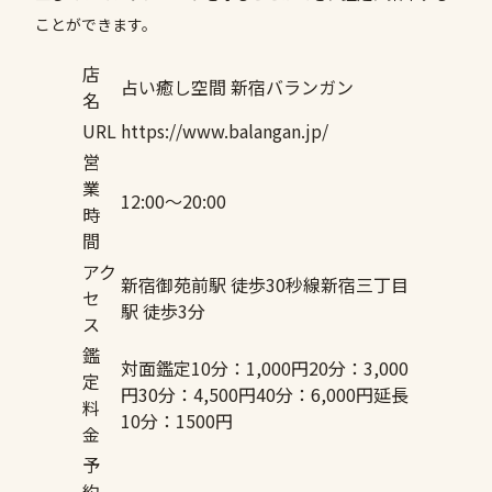
ことができます。
店
占い癒し空間 新宿バランガン
名
URL
https://www.balangan.jp/
営
業
12:00〜20:00
時
間
アク
新宿御苑前駅 徒歩30秒線新宿三丁目
セ
駅 徒歩3分
ス
鑑
対面鑑定10分：1,000円20分：3,000
定
円30分：4,500円40分：6,000円延長
料
10分：1500円
金
予
約