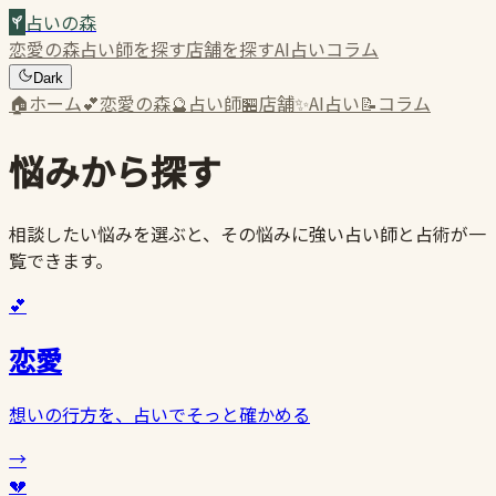
占いの森
恋愛の森
占い師を探す
店舗を探す
AI占い
コラム
Dark
🏠
ホーム
💕
恋愛の森
🔮
占い師
🏪
店舗
✨
AI占い
📝
コラム
悩みから探す
相談したい悩みを選ぶと、その悩みに強い占い師と占術が一
覧できます。
💕
恋愛
想いの行方を、占いでそっと確かめる
→
💔