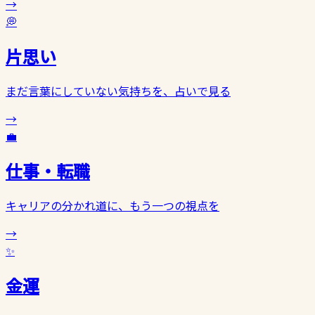
→
💭
片思い
まだ言葉にしていない気持ちを、占いで見る
→
💼
仕事・転職
キャリアの分かれ道に、もう一つの視点を
→
✨
金運